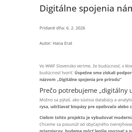
Digitálne spojenia ná
Pridané dňa: 6. 2. 2026
Autor: Hana Erat
Vo WWF Slovensko veríme, že budúcnosť, v ktore
budúcnosť tvoriť.
Úspešne sme získali podporu
názvom „Digitálne spojenia pre prírodu“
Prečo potrebujeme „digitálny 
Možno sa pýtaš, ako súvisia databázy a analyti
rysa, udržiavať biopásy pre opeľovače alebo
Cieľom tohto projektu je vybudovať modernú 
Chceme sa posunúť od obyčajného zverejňovan
priaznivcov, budeme môcť lepšie spoznať a p