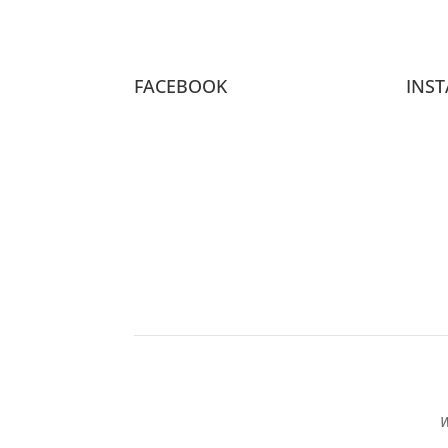
FACEBOOK
INS
W