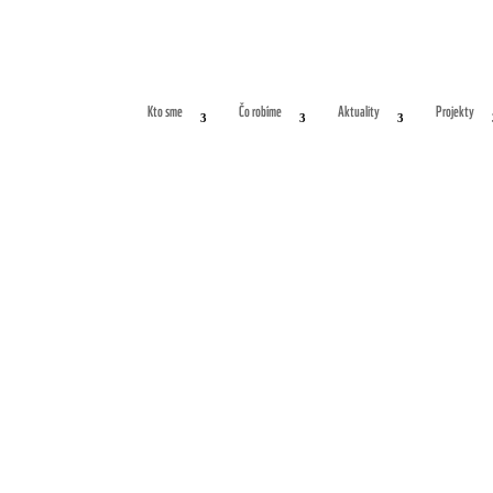
Kto sme
Čo robíme
Aktuality
Projekty