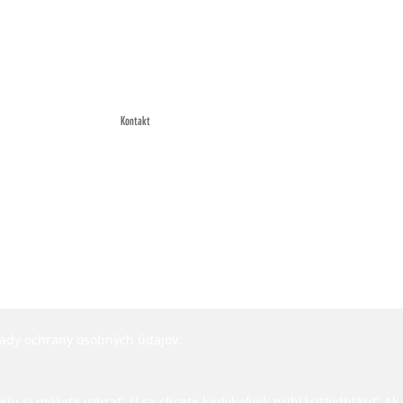
Kontakt
ady ochrany osobných údajov.
 si môžete vybrať, či sa chcete kedykoľvek prihlásiť/odhlásiť. Ak