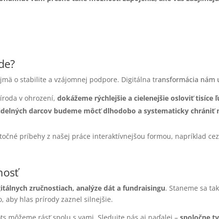
ode?
ajmä o stabilite a vzájomnej podpore. Digitálna tr
ansformácia nám 
íroda v ohrození,
dokážeme rýchlejšie a cielenejšie osloviť tisíce
idelných darcov budeme môcť dlhodobo a systematicky chrániť 
čné príbehy z našej práce interaktívnejšou formou, napríklad cez kv
nosť
itálnych zručnostiach, analýze dát a fundraisingu
. Staneme sa tak
 aby hlas prírody zaznel silnejšie.
s môžeme rásť spolu s vami. Sledujte nás aj naďalej –
spoločne tv