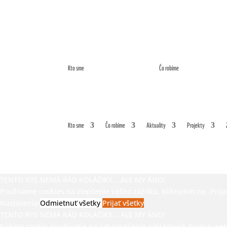
Kto sme
Čo robíme
Kto sme
Čo robíme
Aktuality
Projekty
TENTO RYS NEMÁ RÁD KOLÁČIKY... ALE MY ÁNO!
Používame cookies na zlepšenie vášho zážitku. Kliknutím na „Prijať
Nastavenia
Odmietnuť všetky
Prijať všetky
TENTO RYS NEMÁ RÁD KOLÁČIKY... ALE MY ÁNO!
Súbory cookie používame na zabezpečenie základných funkcií webove