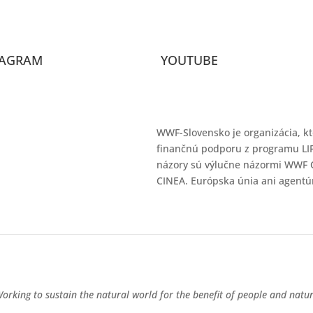
TAGRAM
YOUTUBE
WWF-Slovensko je organizácia, 
finančnú podporu z programu LIF
názory sú výlučne názormi WWF C
CINEA. Európska únia ani agentú
orking to sustain the natural world for the benefit of people and natu