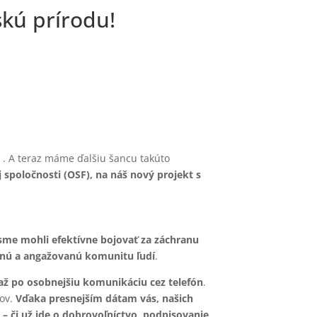
skú prírodu!
e . A teraz máme ďalšiu šancu takúto
spoločnosti (OSF), na náš nový projekt s
sme mohli efektívne bojovať za záchranu
ilnú a angažovanú komunitu ľudí
.
až po osobnejšiu komunikáciu cez telefón
.
hov.
Vďaka presnejším dátam vás, našich
– či už ide o dobrovoľníctvo, podpisovanie