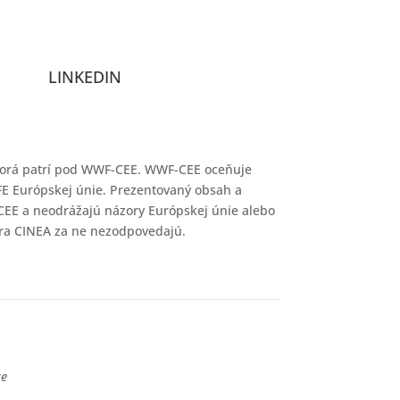
LINKEDIN
ktorá patrí pod WWF-CEE. WWF-CEE oceňuje
E Európskej únie. Prezentovaný obsah a
EE a neodrážajú názory Európskej únie alebo
ra CINEA za ne nezodpovedajú.
re