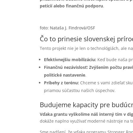
petícií alebo finančnú podporu
.
foto:
Nataša J. Findrová/OSF
Čo to prinesie slovenskej prír
Tento projekt nie je len o technológiách, ale n
Efektívnejšiu mobilizáciu:
Keď bude naša pr
Finančnú nezávislosť:
Zvýšením počtu prav
politické nastavenie
.
Príbehy z terénu:
Chceme s vami zdieľať skuto
priamou súčasťou našich úspechov.
Budujeme kapacity pre budúc
Vďaka grantu vyškolíme náš interný tím v dig
dokáže naplno využívať moderné nástroje na to,
Sme nadšení, že vďaka programu Stronger Root