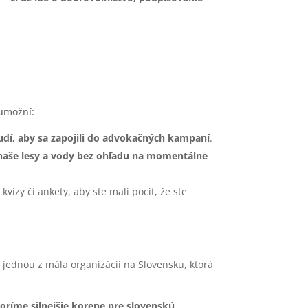
umožní:
 ľudí, aby sa zapojili do advokačných kampaní
.
naše lesy a vody bez ohľadu na momentálne
ízy či ankety, aby ste mali pocit, že ste
 jednou z mála organizácií na Slovensku, ktorá
oríme silnejšie korene pre slovenskú