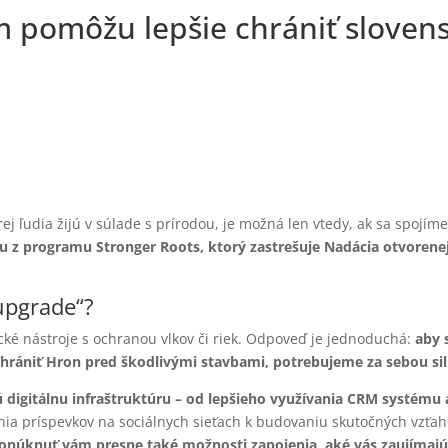
m pomôžu lepšie chrániť sloven
j ľudia žijú v súlade s prírodou, je možná len vtedy, ak sa spojím
 z programu Stronger Roots, ktorý zastrešuje Nadácia otvorenej 
upgrade“?
cké nástroje s ochranou vlkov či riek. Odpoveď je jednoduchá:
aby 
 chrániť Hron pred škodlivými stavbami, potrebujeme za sebou s
digitálnu infraštruktúru – od lepšieho využívania CRM systému 
ia príspevkov na sociálnych sieťach k budovaniu skutočných vzťa
onúknuť vám presne také možnosti zapojenia, aké vás zaujímajú 