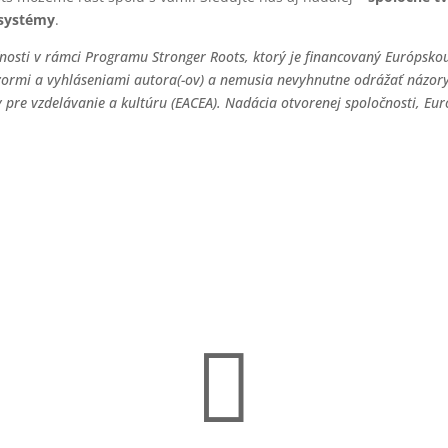
osystémy
.
nosti v rámci Programu Stronger Roots, ktorý je financovaný Európsko
zormi a vyhláseniami autora(-ov) a nemusia nevyhnutne odrážať názory
 pre vzdelávanie a kultúru (EACEA). Nadácia otvorenej spoločnosti, Eu
