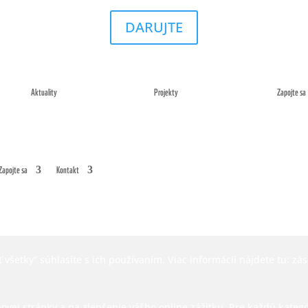
DARUJTE
Aktuality
Projekty
Zapojte sa
Zapojte sa
Kontakt
 všetky“ súhlasíte s ich používaním. Viac informácií nájdete tu:
zás
j stránky a na zlepšenie vášho online zážitku. Pre každú kategóriu