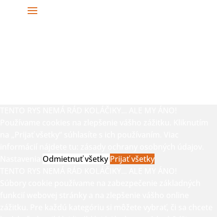
TENTO RYS NEMÁ RÁD KOLÁČIKY... ALE MY ÁNO!
Používame cookies na zlepšenie vášho zážitku. Kliknutím
na „Prijať všetky“ súhlasíte s ich používaním. Viac
informácií nájdete tu:
zásady ochrany osobných údajov.
Nastavenia
Odmietnuť všetky
Prijať všetky
TENTO RYS NEMÁ RÁD KOLÁČIKY... ALE MY ÁNO!
Súbory cookie používame na zabezpečenie základných
funkcií webovej stránky a na zlepšenie vášho online
zážitku. Pre každú kategóriu si môžete vybrať, či sa chcete