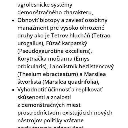
agrolesnícke systémy
demonštračného charakteru,
Obnoviť biotopy a zaviesť osobitný
manažment pre vysoko ohrozené
druhy ako je Tetrov hlucháň (Tetrao
urogallus), Fúzač karpatský
(Pseudogaurotina excellens),
Korytnačka močiarna (Emys
orbicularis), Ľanolistník bezlistencový
(Thesium ebracteatum) a Marsilea
štvorlistá (Marsilea quadrifolia),
Vyhodnotiť účinnosť a replikovať
skúsenosti a znalosti
z demonštračných miest
prostredníctvom existujúcich nových
nástrojov politiky vrátane
poskytovania odporúčaní