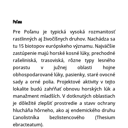
Poľana
Pre Poľanu je typická vysoká rozmanitosť
rastlinných aj živočíšnych druhov. Nachádza sa
tu 15 biotopov európskeho významu. Najväčšie
zastúpenie majú horské kosné lúky, prechodné
rašeliniská, trasoviská, rôzne typy lesného
porastu v južnej oblasti hojne
obhospodarované lúky, pasienky, staré ovocné
sady a orné polia. Projektové aktivity v tejto
lokalite budú zahŕňať obnovu horských lúk a
manažment mladších. V dotknutých oblastiach
je dôležité zlepšiť prostredie a stavv ochrany
hlucháňa hôrneho, ako aj endemického druhu
Ľanolistníka bezlistencového (Thesium
ebracteatum).