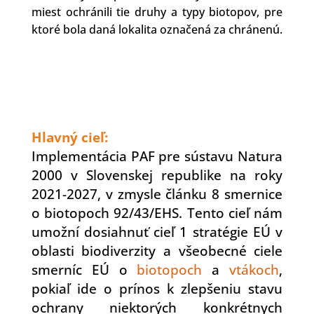
miest ochránili tie druhy a typy biotopov, pre
ktoré bola daná lokalita označená za chránenú.
Hlavný cieľ:
Implementácia PAF pre sústavu Natura
2000 v Slovenskej republike na roky
2021-2027, v zmysle článku 8 smernice
o biotopoch 92/43/EHS. Tento cieľ nám
umožní dosiahnuť cieľ 1 stratégie EÚ v
oblasti biodiverzity a všeobecné ciele
smerníc EÚ o
biotopoch
a
vtákoch
,
pokiaľ ide o prínos k zlepšeniu stavu
ochrany niektorých konkrétnych