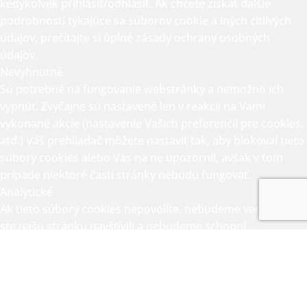
kedykoľvek prihlásiť/odhlásiť. Ak chcete získať ďalšie
podrobnosti týkajúce sa súborov cookie a iných citlivých
údajov, prečítajte si úplné
zásady ochrany osobných
údajov.
Nevyhnutné
Sú potrebné na fungovanie webstránky a nemožno ich
vypnúť. Zvyčajne sú nastavené len v reakcii na Vami
vykonané akcie (nastavenie Vašich preferencií pre cookies,
atď.) Váš prehliadač môžete nastaviť tak, aby blokoval tieto
súbory cookies alebo Vás na ne upozornil, avšak v tom
prípade niektoré časti stránky nebudú fungovať.
Analytické
Ak tieto súbory cookies nepovolíte, nebudeme vedieť, kedy
ste našu stránku navštívili a nebudeme schopní
monitorovať jej výkonnosť.
Funkčné
Sú potrebné na správne zobrazenie obsahu z tretích strán,
ako sú mapy, videá.