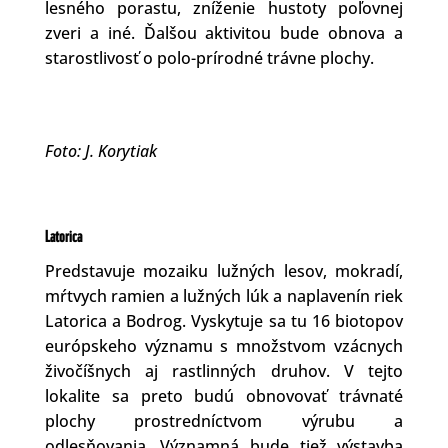
lesného porastu, zníženie hustoty poľovnej
zveri a iné. Ďalšou aktivitou bude obnova a
starostlivosť o polo-prírodné trávne plochy.
Foto: J. Korytiak
Latorica
Predstavuje mozaiku lužných lesov, mokradí,
mŕtvych ramien a lužných lúk a naplavenín riek
Latorica a Bodrog. Vyskytuje sa tu 16 biotopov
európskeho významu s množstvom vzácnych
živočíšnych aj rastlinných druhov. V tejto
lokalite sa preto budú obnovovať trávnaté
plochy prostredníctvom výrubu a
odlesňovania. Významná bude tiež výstavba