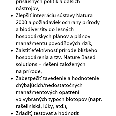
príslušných politík a ďalších
nástrojov,
Zlepšiť integráciu sústavy Natura
2000 a požiadaviek ochrany prírody
a biodiverzity do lesných
hospodárskych plánov a plánov
manažmentu povodňových rizík,
Zaistiť efektívnosť prírode blízkeho
hospodárenia a tzv. Nature Based
solutions – riešení založených
na prírode,
Zabezpečiť zavedenie a hodnotenie
chýbajúcich/nedostatočných
manažmentových opatrení
vo vybraných typoch biotopov (napr.
rašeliniská, lúky, atď.),
Zriadiť, testovať a hodnotiť