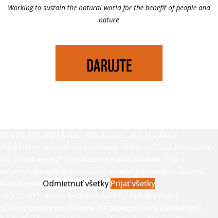
Working to sustain the natural world for the benefit of people and
nature
DARUJTE
TENTO RYS NEMÁ RÁD KOLÁČIKY... ALE MY ÁNO!
Používame cookies na zlepšenie vášho zážitku. Kliknutím
na „Prijať všetky“ súhlasíte s ich používaním. Viac
informácií nájdete tu:
zásady ochrany osobných údajov.
Nastavenia
Odmietnuť všetky
Prijať všetky
TENTO RYS NEMÁ RÁD KOLÁČIKY... ALE MY ÁNO!
Súbory cookie používame na zabezpečenie základných