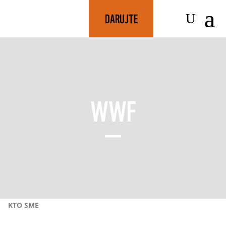
DARUJTE
WWF
KTO SME