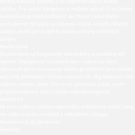
funkcií webovej stránky a na zlepšenie vášho online
zážitku. Pre každú kategóriu si môžete vybrať, či sa chcete
kedykoľvek prihlásiť/odhlásiť. Ak chcete získať ďalšie
podrobnosti týkajúce sa súborov cookie a iných citlivých
údajov, prečítajte si úplné
zásady ochrany osobných
údajov.
Nevyhnutné
Sú potrebné na fungovanie webstránky a nemožno ich
vypnúť. Zvyčajne sú nastavené len v reakcii na Vami
vykonané akcie (nastavenie Vašich preferencií pre cookies,
atď.) Váš prehliadač môžete nastaviť tak, aby blokoval tieto
súbory cookies alebo Vás na ne upozornil, avšak v tom
prípade niektoré časti stránky nebudú fungovať.
Analytické
Ak tieto súbory cookies nepovolíte, nebudeme vedieť, kedy
ste našu stránku navštívili a nebudeme schopní
monitorovať jej výkonnosť.
Funkčné