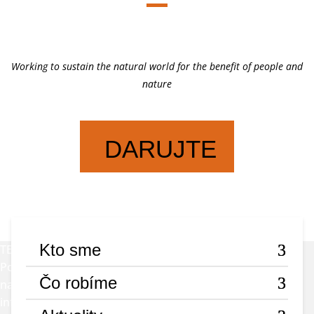
Working to sustain the natural world for the benefit of people and
nature
DARUJTE
Kto sme
TENTO RYS NEMÁ RÁD KOLÁČIKY... ALE MY ÁNO!
Používame cookies na zlepšenie vášho zážitku. Kliknutím
Čo robíme
na „Prijať všetky“ súhlasíte s ich používaním. Viac
informácií nájdete tu:
zásady ochrany osobných údajov.