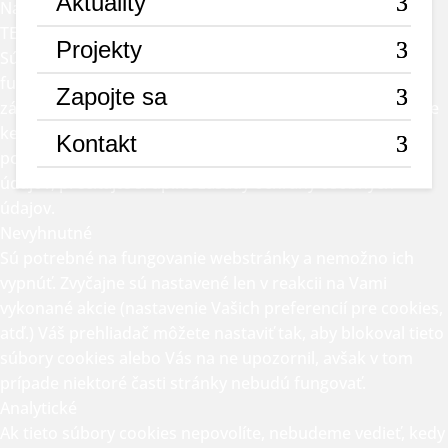
Aktuality
Nastavenia
Odmietnuť všetky
Prijať všetky
TENTO RYS NEMÁ RÁD KOLÁČIKY... ALE MY ÁNO!
Projekty
Súbory cookie používame na zabezpečenie základných
funkcií webovej stránky a na zlepšenie vášho online
Zapojte sa
zážitku. Pre každú kategóriu si môžete vybrať, či sa chcete
kedykoľvek prihlásiť/odhlásiť. Ak chcete získať ďalšie
Kontakt
podrobnosti týkajúce sa súborov cookie a iných citlivých
údajov, prečítajte si úplné
zásady ochrany osobných
údajov.
Nevyhnutné
Sú potrebné na fungovanie webstránky a nemožno ich
vypnúť. Zvyčajne sú nastavené len v reakcii na Vami
vykonané akcie (nastavenie Vašich preferencií pre cookies,
atď.) Váš prehliadač môžete nastaviť tak, aby blokoval tieto
súbory cookies alebo Vás na ne upozornil, avšak v tom
prípade niektoré časti stránky nebudú fungovať.
Analytické
Ak tieto súbory cookies nepovolíte, nebudeme vedieť, kedy