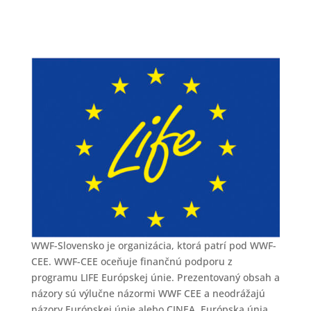
WWF-Slovensko je organizácia, ktorá patrí pod WWF-
CEE. WWF-CEE oceňuje finančnú podporu z
programu LIFE Európskej únie. Prezentovaný obsah a
názory sú výlučne názormi WWF CEE a neodrážajú
názory Európskej únie alebo CINEA. Európska únia