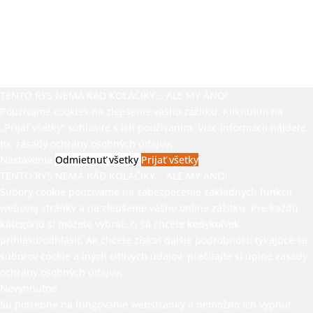
TENTO RYS NEMÁ RÁD KOLÁČIKY... ALE MY ÁNO!
Používame cookies na zlepšenie vášho zážitku. Kliknutím na
„Prijať všetky“ súhlasíte s ich používaním. Viac informácií nájdete
tu:
zásady ochrany osobných údajov.
Nastavenia
Odmietnuť všetky
Prijať všetky
TENTO RYS NEMÁ RÁD KOLÁČIKY... ALE MY ÁNO!
Súbory cookie používame na zabezpečenie základných funkcií
webovej stránky a na zlepšenie vášho online zážitku. Pre každú
kategóriu si môžete vybrať, či sa chcete kedykoľvek
prihlásiť/odhlásiť. Ak chcete získať ďalšie podrobnosti týkajúce sa
súborov cookie a iných citlivých údajov, prečítajte si úplné
zásady
ochrany osobných údajov.
Nevyhnutné
Sú potrebné na fungovanie webstránky a nemožno ich vypnúť.