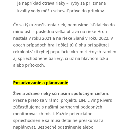
je napríklad otrava rieky – ryby sa pri zmene
kvality vody môžu schovať práve do prítokov.
Čo sa týka znečistenia riek, nemusíme ísť ďaleko do
minulosti – posledná veľká otrava na rieke Hron
nastala v roku 2021 a na rieke Slaná v roku 2022. V
oboch prípadoch hrali dôležitú úlohu pri spätnej
rekolonizácii rybej populácie okrem riečnych ramien
aj spriechodnené bariéry, či už na hlavnom toku
alebo prítokoch.
Posudzovanie a
plánovanie
Živé a zdravé rieky sú našim spoločným cieľom
.
Presne preto sa v rámci projektu LIFE Living Rivers
zúčastňujeme s našimi partnermi podobných
monitorovacích misií. Každé potenciálne
spriechodnenie sa musí detailne preskúmať a
naplánovať. Bezpečné odstránenie alebo