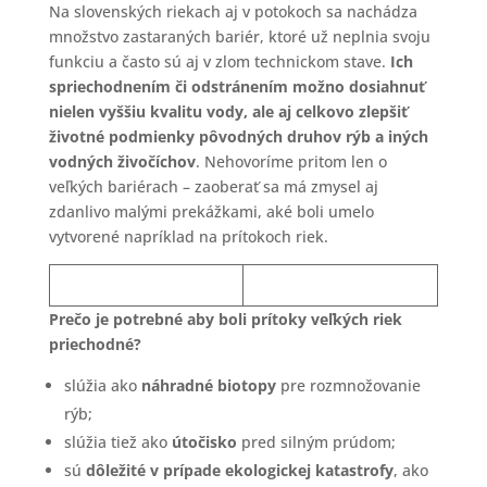
Na slovenských riekach aj v potokoch sa nachádza
množstvo zastaraných bariér, ktoré už neplnia svoju
funkciu a často sú aj v zlom technickom stave.
Ich
spriechodnením či odstránením možno dosiahnuť
nielen vyššiu kvalitu vody, ale aj celkovo zlepšiť
životné podmienky pôvodných druhov rýb a iných
vodných živočíchov
. Nehovoríme pritom len o
veľkých bariérach – zaoberať sa má zmysel aj
zdanlivo malými prekážkami, aké boli umelo
vytvorené napríklad na prítokoch riek.
Prečo je potrebné aby boli prítoky veľkých riek
priechodné?
slúžia ako
náhradné biotopy
pre rozmnožovanie
rýb;
slúžia tiež ako
útočisko
pred silným prúdom;
sú
dôležité v prípade ekologickej katastrofy
, ako