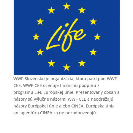
WWF-Slovensko je organizácia, ktorá patrí pod WWF-
CEE. WWF-CEE oceňuje finančnú podporu z
programu LIFE Európskej únie. Prezentovaný obsah a
názory sú výlučne názormi WWF CEE a neodrážajú
názory Európskej únie alebo CINEA. Európska únia
ani agentúra CINEA za ne nezodpovedajú.