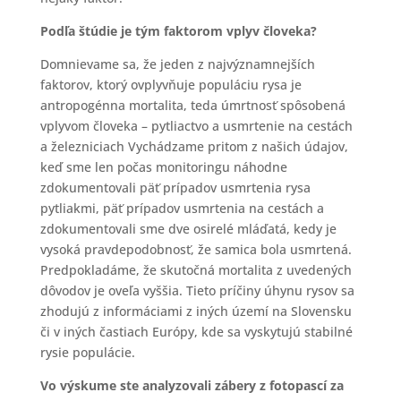
Podľa štúdie je tým faktorom vplyv človeka?
Domnievame sa, že jeden z najvýznamnejších
faktorov, ktorý ovplyvňuje populáciu rysa je
antropogénna mortalita, teda úmrtnosť spôsobená
vplyvom človeka – pytliactvo a usmrtenie na cestách
a železniciach Vychádzame pritom z našich údajov,
keď sme len počas monitoringu náhodne
zdokumentovali päť prípadov usmrtenia rysa
pytliakmi, päť prípadov usmrtenia na cestách a
zdokumentovali sme dve osirelé mláďatá, kedy je
vysoká pravdepodobnosť, že samica bola usmrtená.
Predpokladáme, že skutočná mortalita z uvedených
dôvodov je oveľa vyššia. Tieto príčiny úhynu rysov sa
zhodujú z informáciami z iných území na Slovensku
či v iných častiach Európy, kde sa vyskytujú stabilné
rysie populácie.
Vo výskume ste analyzovali zábery z fotopascí za