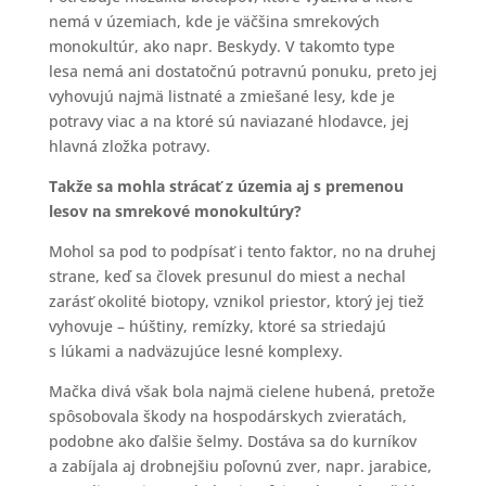
nemá v územiach, kde je väčšina smrekových
monokultúr, ako napr. Beskydy. V takomto type
lesa nemá ani dostatočnú potravnú ponuku, preto jej
vyhovujú najmä listnaté a zmiešané lesy, kde je
potravy viac a na ktoré sú naviazané hlodavce, jej
hlavná zložka potravy.
Takže sa mohla strácať z územia aj s premenou
lesov na smrekové monokultúry?
Mohol sa pod to podpísať i tento faktor, no na druhej
strane, keď sa človek presunul do miest a nechal
zarásť okolité biotopy, vznikol priestor, ktorý jej tiež
vyhovuje – húštiny, remízky, ktoré sa striedajú
s lúkami a nadväzujúce lesné komplexy.
Mačka divá však bola najmä cielene hubená, pretože
spôsobovala škody na hospodárskych zvieratách,
podobne ako ďalšie šelmy. Dostáva sa do kurníkov
a zabíjala aj drobnejšiu poľovnú zver, napr. jarabice,