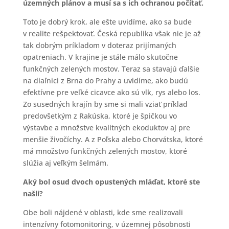
územných plánov a musí sa s ich ochranou počítať.
Toto je dobrý krok, ale ešte uvidíme, ako sa bude
v realite rešpektovať. Česká republika však nie je až
tak dobrým príkladom v doteraz prijímaných
opatreniach. V krajine je stále málo skutočne
funkčných zelených mostov. Teraz sa stavajú ďalšie
na diaľnici z Brna do Prahy a uvidíme, ako budú
efektívne pre veľké cicavce ako sú vlk, rys alebo los.
Zo susedných krajín by sme si mali vziať príklad
predovšetkým z Rakúska, ktoré je špičkou vo
výstavbe a množstve kvalitných ekoduktov aj pre
menšie živočíchy. A z Poľska alebo Chorvátska, ktoré
má množstvo funkčných zelených mostov, ktoré
slúžia aj veľkým šelmám.
Aký bol osud dvoch opustených mláďat, ktoré ste
našli?
Obe boli nájdené v oblasti, kde sme realizovali
intenzívny fotomonitoring, v územnej pôsobnosti