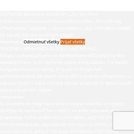
TENTO RYS NEMÁ RÁD KOLÁČIKY... ALE MY ÁNO!
Používame cookies na zlepšenie vášho zážitku. Kliknutím na
„Prijať všetky“ súhlasíte s ich používaním. Viac informácií nájdete
tu:
zásady ochrany osobných údajov.
Nastavenia
Odmietnuť všetky
Prijať všetky
TENTO RYS NEMÁ RÁD KOLÁČIKY... ALE MY ÁNO!
Súbory cookie používame na zabezpečenie základných funkcií
webovej stránky a na zlepšenie vášho online zážitku. Pre každú
kategóriu si môžete vybrať, či sa chcete kedykoľvek
prihlásiť/odhlásiť. Ak chcete získať ďalšie podrobnosti týkajúce sa
súborov cookie a iných citlivých údajov, prečítajte si úplné
zásady
ochrany osobných údajov.
Nevyhnutné
Sú potrebné na fungovanie webstránky a nemožno ich vypnúť.
Zvyčajne sú nastavené len v reakcii na Vami vykonané akcie
(nastavenie Vašich preferencií pre cookies, atď.) Váš prehliadač
môžete nastaviť tak, aby blokoval tieto súbory cookies alebo Vás
na ne upozornil, avšak v tom prípade niektoré časti stránky