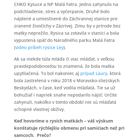
CHKO Kysuce a NP Malá Fatra. Jedno zahynulo na
podchladenie, stres a vyčerpanie. Druhé bolo
nájdené a umiestnené do Záchrannej stanice pre
zranené živočíchy v Zázrivej. Zimu by v prírode bez
matky neprežilo. Rysica sa zotavila v stanici a bola
vypustená späť do Národného parku Malá Fatra
(
video príbeh rysice Ley
).
Ak sa niekde túla mláďa či viac mláďat, s veľkou
pravdepodobnosťou to znamená, že bola matka
upytliačená. To bol nakoniec aj
prípad Laury
, ktorá
bola zastrelená v roku 2018 v Moravsko-sliezskych
Beskydách, v čase, keď vodila mláďatá. Tie sa už
bohužiaľ i napriek snahe nepodarilo nájsť. Určite
zahynuli, nakoľko v tomto období nie sú mláďatá
schopné vlastnej obživy.
Keď hovoríme o rysích matkách – váš výskum
konštatuje rýchlejšiu obmenu pri samiciach než pri
samcoch. Prečo?