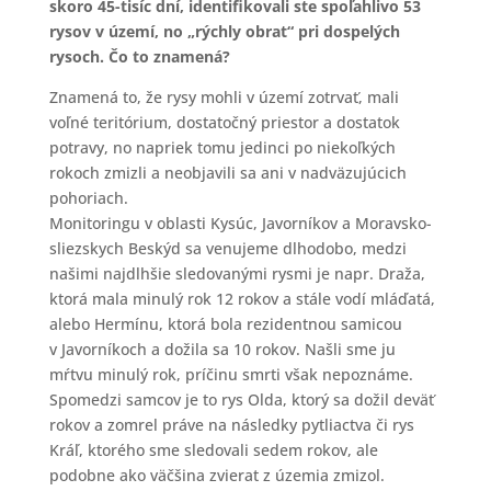
skoro 45-tisíc dní, identifikovali ste spoľahlivo 53
rysov v území, no „rýchly obrat“ pri dospelých
rysoch. Čo to znamená?
Znamená to, že rysy mohli v území zotrvať, mali
voľné teritórium, dostatočný priestor a dostatok
potravy, no napriek tomu jedinci po niekoľkých
rokoch zmizli a neobjavili sa ani v nadväzujúcich
pohoriach.
Monitoringu v oblasti Kysúc, Javorníkov a Moravsko-
sliezskych Beskýd sa venujeme dlhodobo, medzi
našimi najdlhšie sledovanými rysmi je napr. Draža,
ktorá mala minulý rok 12 rokov a stále vodí mláďatá,
alebo Hermínu, ktorá bola rezidentnou samicou
v Javorníkoch a dožila sa 10 rokov. Našli sme ju
mŕtvu minulý rok, príčinu smrti však nepoznáme.
Spomedzi samcov je to rys Olda, ktorý sa dožil deväť
rokov a zomrel práve na následky pytliactva či rys
Kráľ, ktorého sme sledovali sedem rokov, ale
podobne ako väčšina zvierat z územia zmizol.