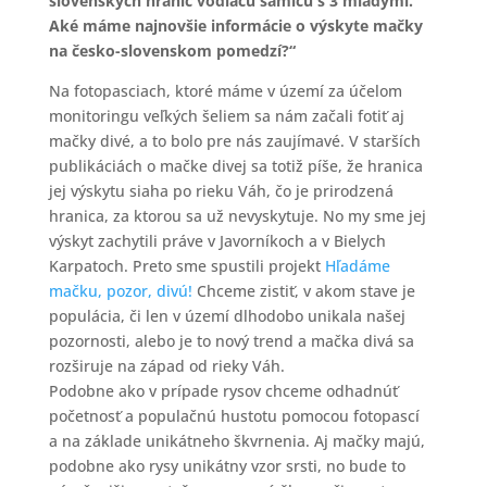
slovenských hraníc vodiacu samicu s 3 mladými.
Aké máme najnovšie informácie o výskyte mačky
na česko-slovenskom pomedzí?“
Na fotopasciach, ktoré máme v území za účelom
monitoringu veľkých šeliem sa nám začali fotiť aj
mačky divé, a to bolo pre nás zaujímavé. V starších
publikáciách o mačke divej sa totiž píše, že hranica
jej výskytu siaha po rieku Váh, čo je prirodzená
hranica, za ktorou sa už nevyskytuje. No my sme jej
výskyt zachytili práve v Javorníkoch a v Bielych
Karpatoch. Preto sme spustili projekt
Hľadáme
mačku, pozor, divú!
Chceme zistiť, v akom stave je
populácia, či len v území dlhodobo unikala našej
pozornosti, alebo je to nový trend a mačka divá sa
rozširuje na západ od rieky Váh.
Podobne ako v prípade rysov chceme odhadnúť
početnosť a populačnú hustotu pomocou fotopascí
a na základe unikátneho škvrnenia. Aj mačky majú,
podobne ako rysy unikátny vzor srsti, no bude to