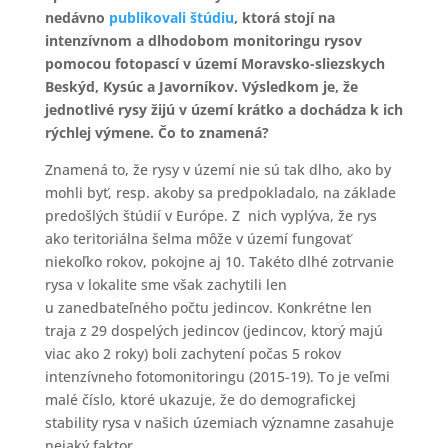
nedávno
publikovali štúdiu
, ktorá stojí na
intenzívnom a dlhodobom monitoringu rysov
pomocou fotopascí v území Moravsko-sliezskych
Beskýd, Kysúc a Javorníkov. Výsledkom je, že
jednotlivé rysy žijú v území krátko a dochádza k ich
rýchlej výmene. Čo to znamená?
Znamená to, že rysy v území nie sú tak dlho, ako by
mohli byť, resp. akoby sa predpokladalo, na základe
predošlých štúdií v Európe. Z nich vyplýva, že rys
ako teritoriálna šelma môže v území fungovať
niekoľko rokov, pokojne aj 10. Takéto dlhé zotrvanie
rysa v lokalite sme však zachytili len
u zanedbateľného počtu jedincov. Konkrétne len
traja z 29 dospelých jedincov (jedincov, ktorý majú
viac ako 2 roky) boli zachytení počas 5 rokov
intenzívneho fotomonitoringu (2015-19). To je veľmi
malé číslo, ktoré ukazuje, že do demografickej
stability rysa v našich územiach významne zasahuje
nejaký faktor.