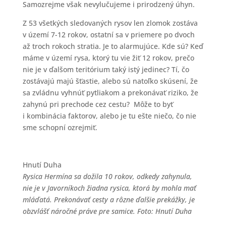
Samozrejme však nevylučujeme i prirodzený úhyn.
Z 53 všetkých sledovaných rysov len zlomok zostáva
v území 7-12 rokov, ostatní sa v priemere po dvoch
až troch rokoch stratia. Je to alarmujúce. Kde sú? Keď
máme v území rysa, ktorý tu vie žiť 12 rokov, prečo
nie je v ďalšom teritórium taký istý jedinec? Tí, čo
zostávajú majú šťastie, alebo sú natoľko skúsení, že
sa zvládnu vyhnúť pytliakom a prekonávať riziko, že
zahynú pri prechode cez cestu? Môže to byť
i kombinácia faktorov, alebo je tu ešte niečo, čo nie
sme schopní ozrejmiť.
Hnutí Duha
Rysica Hermína sa dožila 10 rokov, odkedy zahynula,
nie je v Javorníkoch žiadna rysica, ktorá by mohla mať
mláďatá. Prekonávať cesty a rôzne ďalšie prekážky, je
obzvlášť náročné práve pre samice. Foto: Hnutí Duha