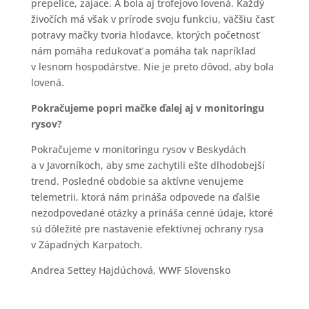
prepelice, zajace. A bola aj trofejovo lovená. Každý
živočích má však v prírode svoju funkciu, väčšiu časť
potravy mačky tvoria hlodavce, ktorých početnosť
nám pomáha redukovať a pomáha tak napríklad
v lesnom hospodárstve. Nie je preto dôvod, aby bola
lovená.
Pokračujeme popri mačke ďalej aj v monitoringu
rysov?
Pokračujeme v monitoringu rysov v Beskydách
a v Javorníkoch, aby sme zachytili ešte dlhodobejší
trend. Posledné obdobie sa aktívne venujeme
telemetrii, ktorá nám prináša odpovede na ďalšie
nezodpovedané otázky a prináša cenné údaje, ktoré
sú dôležité pre nastavenie efektívnej ochrany rysa
v Západných Karpatoch.
Andrea Settey Hajdúchová, WWF Slovensko