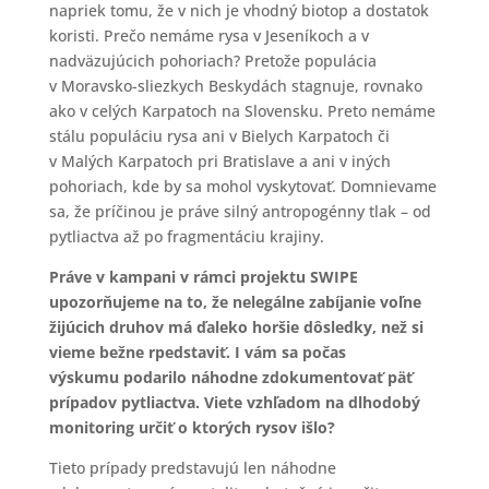
napriek tomu, že v nich je vhodný biotop a dostatok
koristi. Prečo nemáme rysa v Jeseníkoch a v
nadväzujúcich pohoriach? Pretože populácia
v Moravsko-sliezkych Beskydách stagnuje, rovnako
ako v celých Karpatoch na Slovensku. Preto nemáme
stálu populáciu rysa ani v Bielych Karpatoch či
v Malých Karpatoch pri Bratislave a ani v iných
pohoriach, kde by sa mohol vyskytovať. Domnievame
sa, že príčinou je práve silný antropogénny tlak – od
pytliactva až po fragmentáciu krajiny.
Práve v kampani v rámci projektu SWIPE
upozorňujeme na to, že nelegálne zabíjanie voľne
žijúcich druhov má ďaleko horšie dôsledky, než si
vieme bežne rpedstaviť. I vám sa počas
výskumu podarilo náhodne zdokumentovať päť
prípadov pytliactva. Viete vzhľadom na dlhodobý
monitoring určiť o ktorých rysov išlo?
Tieto prípady predstavujú len náhodne