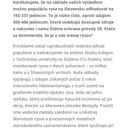
Konštatujete, že na základe vašich výsledkov
možno populáciu rysa na Slovensku odhadovať na
193-337 jedincov. To je nízke číslo, oproti údajom
300-400 jedincom, ktoré uvádzajú dostupné zdroje
a nakoniec i sama Štátna ochrana prírody SR. Prečo
sa domnievate, že je u nás menej rysov?
Prinášame zatiaľ najrobustnejší vedecký odhad
populácie a nadväzujeme na pilotnú štúdiu kolegov
z Technickej univerzity vo Zvolene (TU Zvolen), ktorí
monitorovali rysov v dvoch pohoriach – vo Veľkej
Fatre a v Štiavnických vrchoch. Naše odhady
vyplývajú z údajov získaných počas 5 rokov
intenzívneho fotomonitoringu z troch území na
gradiente trvalého výskytu rysa, teda od jadra
výskytu, ktorý predstavuje Kysucká vrchovina až po
okraj, ktorým sú Moravsko-sliezske Beskydy. Použili
sme vedecké metódy založené na unikátnej
škvrnitosti rysov a priestorových modeloch
viacnásobného zaznamenávania, ktoré využívajú pri