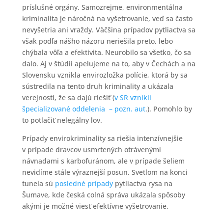
príslušné orgány. Samozrejme, environmentálna
kriminalita je náročná na vyšetrovanie, veď sa často
nevyšetria ani vraždy. Väčšina prípadov pytliactva sa
však podľa nášho názoru neriešila preto, lebo
chýbala vôľa a efektivita. Neurobilo sa všetko, čo sa
dalo. Aj v štúdii apelujeme na to, aby v Čechách a na
Slovensku vznikla envirozložka polície, ktorá by sa
sústredila na tento druh kriminality a ukázala
verejnosti, že sa dajú riešiť (
v SR vznikli
špecializované oddelenia – pozn. aut
.). Pomohlo by
to potlačiť nelegálny lov.
Prípady envirokriminality sa riešia intenzívnejšie
v prípade dravcov usmrtených otrávenými
návnadami s karbofuránom, ale v prípade šeliem
nevidíme stále výraznejší posun. Svetlom na konci
tunela sú
posledné prípady
pytliactva rysa na
Šumave, kde česká colná správa ukázala spôsoby
akými je možné viesť efektívne vyšetrovanie.