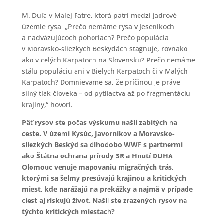
M. Duľa v Malej Fatre, ktorá patrí medzi jadrové
územie rysa. „Prečo nemáme rysa v Jeseníkoch
a nadväzujúcoch pohoriach? Prečo populácia
v Moravsko-sliezkych Beskydách stagnuje, rovnako
ako v celých Karpatoch na Slovensku? Prečo nemáme
stálu populáciu ani v Bielych Karpatoch či v Malých
Karpatoch? Domnievame sa, že príčinou je práve
silný tlak človeka – od pytliactva až po fragmentáciu
krajiny,“ hovorí.
Päť rysov ste počas výskumu našli zabitých na
ceste. V území Kysúc, Javorníkov a Moravsko-
sliezkých Beskýd sa dlhodobo WWF s partnermi
ako Štátna ochrana prírody SR a Hnutí DUHA
Olomouc venuje mapovaniu migračných trás,
ktorými sa šelmy presúvajú krajinou a kritických
miest, kde narážajú na prekážky a najmä v prípade
ciest aj riskujú život. Našli ste zrazených rysov na
týchto kritických miestach?