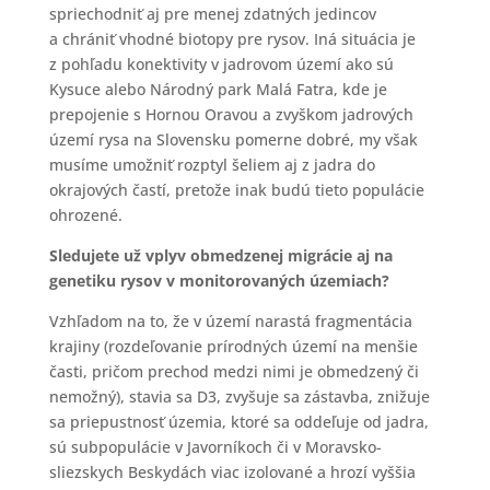
spriechodniť aj pre menej zdatných jedincov
a chrániť vhodné biotopy pre rysov. Iná situácia je
z pohľadu konektivity v jadrovom území ako sú
Kysuce alebo Národný park Malá Fatra, kde je
prepojenie s Hornou Oravou a zvyškom jadrových
území rysa na Slovensku pomerne dobré, my však
musíme umožniť rozptyl šeliem aj z jadra do
okrajových častí, pretože inak budú tieto populácie
ohrozené.
Sledujete už vplyv obmedzenej migrácie aj na
genetiku rysov v monitorovaných územiach?
Vzhľadom na to, že v území narastá fragmentácia
krajiny (rozdeľovanie prírodných území na menšie
časti, pričom prechod medzi nimi je obmedzený či
nemožný), stavia sa D3, zvyšuje sa zástavba, znižuje
sa priepustnosť územia, ktoré sa oddeľuje od jadra,
sú subpopulácie v Javorníkoch či v Moravsko-
sliezskych Beskydách viac izolované a hrozí vyššia