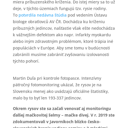
miera príbuzenského kríženia. Do istej miery sa to už
deje, v týchto územiach fungujú tzv. rysie rodiny.
To
potvrdila nedávna štúdia
pod vedením Ústavu
biologe obratlovců AV ČR. Dochádza ku kríženiu
príbuzných jedincov, našťastie však ešte nedochádza
k vážnejším defektom ako napr. infarkty myokardu
alebo iným zdravotným problémom, ktoré trápia iné
populáciách v Európe. Aby sme tomu v budúcnosti
zabránili musíme zabrániť zvyšovaniu izolovanosti
týchto pohorí.
Martin Duľa pri kontrole fotopasce. Intenzívny
päťročný fotomonitoring ukázal, že rysov je na
Slovensku menej ako uvádzajú oficiálne štatistiky,
malo by to byť len 193-337 jedincov.
Okrem rysov ste sa začali venovať aj monitoringu
ďalšej mačkovitej šelmy – mačke divej. V r. 2019 ste
zdokumentovali v Javorníkoch blízko česko-