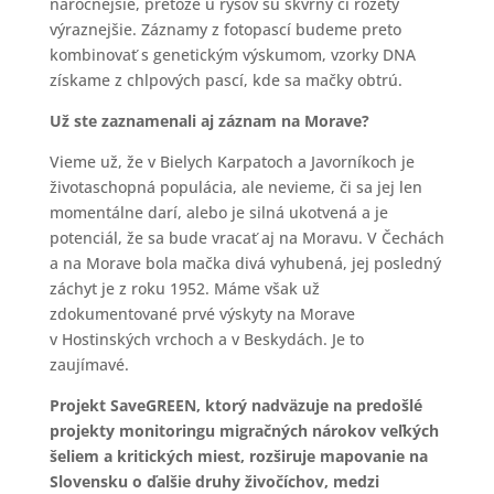
náročnejšie, pretože u rysov sú škvrny či rozety
výraznejšie. Záznamy z fotopascí budeme preto
kombinovať s genetickým výskumom, vzorky DNA
získame z chlpových pascí, kde sa mačky obtrú.
Už ste zaznamenali aj záznam na Morave?
Vieme už, že v Bielych Karpatoch a Javorníkoch je
životaschopná populácia, ale nevieme, či sa jej len
momentálne darí, alebo je silná ukotvená a je
potenciál, že sa bude vracať aj na Moravu. V Čechách
a na Morave bola mačka divá vyhubená, jej posledný
záchyt je z roku 1952. Máme však už
zdokumentované prvé výskyty na Morave
v Hostinských vrchoch a v Beskydách. Je to
zaujímavé.
Projekt SaveGREEN, ktorý nadväzuje na predošlé
projekty monitoringu migračných nárokov veľkých
šeliem a kritických miest, rozširuje mapovanie na
Slovensku o ďalšie druhy živočíchov, medzi