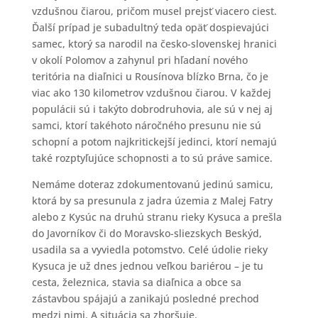
vzdušnou čiarou, pričom musel prejsť viacero ciest.
Ďalší prípad je subadultný teda opäť dospievajúci
samec, ktorý sa narodil na česko-slovenskej hranici
v okolí Polomov a zahynul pri hľadaní nového
teritória na diaľnici u Rousínova blízko Brna, čo je
viac ako 130 kilometrov vzdušnou čiarou. V každej
populácii sú i takýto dobrodruhovia, ale sú v nej aj
samci, ktorí takéhoto náročného presunu nie sú
schopní a potom najkritickejší jedinci, ktorí nemajú
také rozptyľujúce schopnosti a to sú práve samice.
Nemáme doteraz zdokumentovanú jedinú samicu,
ktorá by sa presunula z jadra územia z Malej Fatry
alebo z Kysúc na druhú stranu rieky Kysuca a prešla
do Javorníkov či do Moravsko-sliezskych Beskýd,
usadila sa a vyviedla potomstvo. Celé údolie rieky
Kysuca je už dnes jednou veľkou bariérou – je tu
cesta, železnica, stavia sa diaľnica a obce sa
zástavbou spájajú a zanikajú posledné prechod
medzi nimi. A situácia sa zhoršuje.