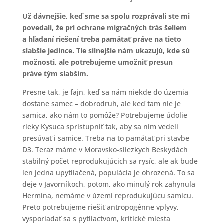
Už dávnejšie, keď sme sa spolu rozprávali ste mi
povedali, že pri ochrane migračných trás šeliem
a hľadaní riešení treba pamätať práve na tieto
slabšie jedince. Tie silnejšie nám ukazujú, kde sú
možnosti, ale potrebujeme umožniť presun
práve tým slabším.
Presne tak, je fajn, keď sa nám niekde do územia
dostane samec – dobrodruh, ale keď tam nie je
samica, ako nám to pomôže? Potrebujeme údolie
rieky Kysuca sprístupniť tak, aby sa ním vedeli
presúvať i samice. Treba na to pamätať pri stavbe
D3. Teraz máme v Moravsko-sliezkych Beskydách
stabilný počet reprodukujúcich sa rysíc, ale ak bude
len jedna upytliačená, populácia je ohrozená. To sa
deje v Javorníkoch, potom, ako minulý rok zahynula
Hermína, nemáme v území reprodukujúcu samicu.
Preto potrebujeme riešiť antropogénne vplyvy,
vysporiadať sa s pytliactvom, kritické miesta