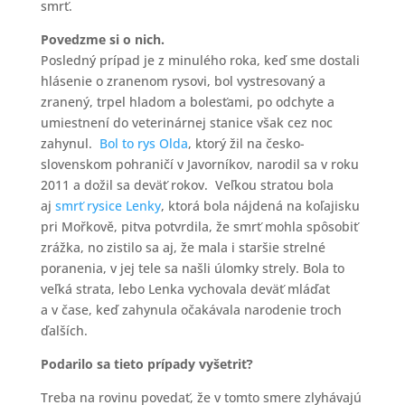
smrť.
Povedzme si o nich.
Posledný prípad je z minulého roka, keď sme dostali
hlásenie o zranenom rysovi, bol vystresovaný a
zranený, trpel hladom a bolesťami, po odchyte a
umiestnení do veterinárnej stanice však cez noc
zahynul.
Bol to rys Olda
, ktorý žil na česko-
slovenskom pohraničí v Javorníkov, narodil sa v roku
2011 a dožil sa deväť rokov. Veľkou stratou bola
aj
smrť rysice Lenky
, ktorá bola nájdená na koľajisku
pri Mořkově, pitva potvrdila, že smrť mohla spôsobiť
zrážka, no zistilo sa aj, že mala i staršie strelné
poranenia, v jej tele sa našli úlomky strely. Bola to
veľká strata, lebo Lenka vychovala deväť mláďat
a v čase, keď zahynula očakávala narodenie troch
ďalších.
Podarilo sa tieto prípady vyšetriť?
Treba na rovinu povedať, že v tomto smere zlyhávajú