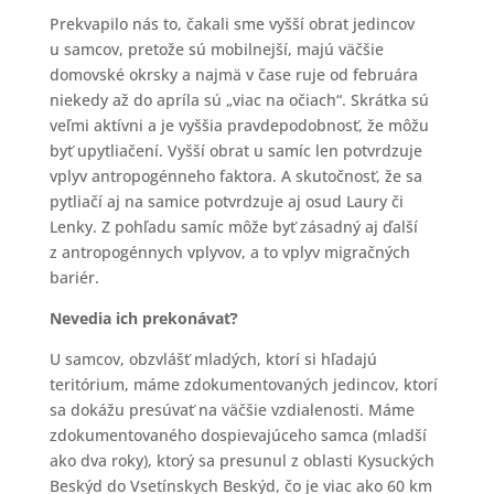
Prekvapilo nás to, čakali sme vyšší obrat jedincov
u samcov, pretože sú mobilnejší, majú väčšie
domovské okrsky a najmä v čase ruje od februára
niekedy až do apríla sú „viac na očiach“. Skrátka sú
veľmi aktívni a je vyššia pravdepodobnosť, že môžu
byť upytliačení. Vyšší obrat u samíc len potvrdzuje
vplyv antropogénneho faktora. A skutočnosť, že sa
pytliačí aj na samice potvrdzuje aj osud Laury či
Lenky. Z pohľadu samíc môže byť zásadný aj ďalší
z antropogénnych vplyvov, a to vplyv migračných
bariér.
Nevedia ich prekonávať?
U samcov, obzvlášť mladých, ktorí si hľadajú
teritórium, máme zdokumentovaných jedincov, ktorí
sa dokážu presúvať na väčšie vzdialenosti. Máme
zdokumentovaného dospievajúceho samca (mladší
ako dva roky), ktorý sa presunul z oblasti Kysuckých
Beskýd do Vsetínskych Beskýd, čo je viac ako 60 km