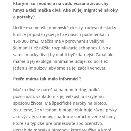
ktorými sú i vodné a na vodu viazané živočíchy,
hmyz a tiež mačka divá. Aké sú jej migračné nároky
a potreby?
Určite má menšie domovské okrsky, rádovo desiatky
km2, v prípade rysov je to v našich podmienkach
150-300 km2. Mačka má v porovnaní s veľkými
šelmami tiež nižšie rozptyľovacie schopnosti. No aj
samci mačky divej by mohli byť zdatnejší. Zatiaľ ale
máme o jej ekológii minimálne údaje, čo bol tiež
jeden z impulzov, aby sme sa jej začali venovať.
Prečo máme tak málo informácií?
Mačka divá je náročná na monitoring, uniká
pozornosti, vzhľadom k jej veľkosti a skrytému
spôsobu života. Má špecifické nároky na biotop,
zisťujeme, že v lesnom biotope obľubuje rôzne prvky
ako vývraty stromov, spadnuté spráchnivené stromy,
ktoré sú typické pre pralesovité spoločenstvo.
Potrebuje mozaiku biotopov, ktoré využíva a ktoré