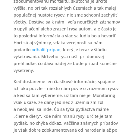
zdokumentovanú mortalitu, skutočná je určite
vyššia, no pri tak rozsiahlych územiach a tak malej
populačnej hustote rysov, nie sme schopní zachytiť
všetky. Dostáva sa k nám i veľa neurčitých záznamov
o upytliačení alebo zrazení rysa autom, ale často je
to posledná informácia a viac sa ľudia boja hovoriť.
Hoci sú aj výnimky, vďaka verejnosti sa nám
podarilo
odhaliť prípad
, ktorý je teraz v štádiu
vyšetrovania. Mŕtveho rysa našli pri domovej
prehliadke, čo dáva nádej že bude prípad konečne
vyšetrený.
Keď dostaneme len čiastkové informácie, spájame
ich ako puzzle – niekto nám povie o zrazenom rysovi
a keď sa tam vyberieme, už tam nie je. Monitoring
však ukáže, že daný jedinec z územia zmizol
a neobjavil sa inde. Čo sa týka pytliactva máme
„čierne diery“, kde nám miznú rysy, určite je tam
pytliak, no chýba dôkaz. Väčšina známych prípadov
je však dobre zdokumentovaná od narodenia až po