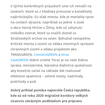
V týchto konkrétnych prípadoch sme ich nenašli na
úsekoch, ktoré sú z hľadiska presunov a konektivity
najkritickejšie. Sú však miesta, kde je mortalita rysov
na cestách výrazná, napríklad sa jedná o úsek
o obce Horný Hričov u Žiliny, kde už zahynulo
niekoľko zvierat, ktoré sa snažili dostať zo
Strážovských vrchov na sever. Bohužiaľ neúspešne.
Kritické miesta v území sú vďaka miestnych správam
chránených území a vďaka projektom ako
TRANSGREEN,
ConnectGREEN
a
teraz
SaveGREEN
dobre známe Teraz je na rade štátna
správa, ministerstvá, Národná diaľničná spoločnosť,
aby konečne začali na základe dát realizovať
efektívne opatrenia – zelené mosty, nadchody,
podchody a pod.
Dobrý príklad ponúka najnovšie Česká republika,
kde sú od roku 2020 migračné koridory veľkých
cicavcov záväzným podkladom pre prípravu