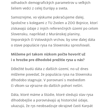
odhadoch demografických parametrov u veľkých
šeliem vedci z celej Európy a sveta.
Samozrejme, vo výskume pokračujeme ďalej.
Spoločne s kolegami z TU Zvolen a ZOO Bojnice, ktorí
získavajú údaje z iných referenčných území po celom
Slovensku, napríklad z Muránskej planiny,
Veporských či Volovských vrchov, by sme ďalej dáta
o stave populácie rysa na Slovensku spresňovali.
Môžeme pri takom nízkom počte hovoriť už
i o hrozbe pre dlhodobé prežitie rysa u nás?
Dôležité budú dáta z ďalších území, no už dnes
môžeme povedať, že populácia rysa na Slovensku
dlhodobo stagnuje. V porovnaní s medveďom
či vlkom sa výrazne do ďalších pohorí nešíri.
Dáta, ktoré máme a štúdie, ktoré sledujú stav rysa
dlhodobejšie a porovnávajú aj historické údaje,
ukazujú, že rys neobsadzuje okrajové časti Karpát