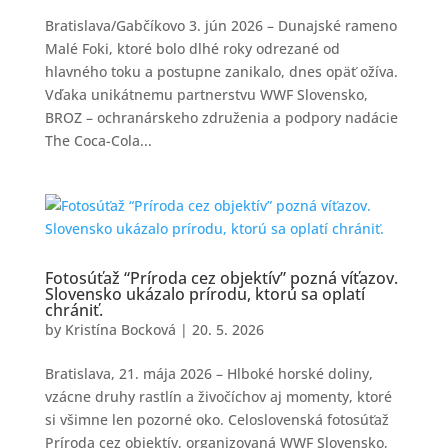
Bratislava/Gabčíkovo 3. jún 2026 – Dunajské rameno
Malé Foki, ktoré bolo dlhé roky odrezané od
hlavného toku a postupne zanikalo, dnes opäť ožíva.
Vďaka unikátnemu partnerstvu WWF Slovensko,
BROZ – ochranárskeho združenia a podpory nadácie
The Coca-Cola...
Fotosúťaž “Príroda cez objektív” pozná víťazov.
Slovensko ukázalo prírodu, ktorú sa oplatí
chrániť.
by
Kristína Bocková
|
20. 5. 2026
Bratislava, 21. mája 2026 – Hlboké horské doliny,
vzácne druhy rastlín a živočíchov aj momenty, ktoré
si všimne len pozorné oko. Celoslovenská fotosúťaž
Príroda cez objektív, organizovaná WWF Slovensko,