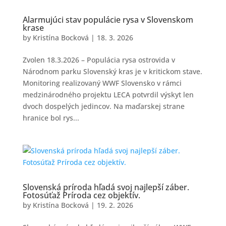
Alarmujúci stav populácie rysa v Slovenskom
krase
by
Kristína Bocková
|
18. 3. 2026
Zvolen 18.3.2026 – Populácia rysa ostrovida v
Národnom parku Slovenský kras je v kritickom stave.
Monitoring realizovaný WWF Slovensko v rámci
medzinárodného projektu LECA potvrdil výskyt len
dvoch dospelých jedincov. Na maďarskej strane
hranice bol rys...
Slovenská príroda hľadá svoj najlepší záber.
Fotosúťaž Príroda cez objektív.
by
Kristína Bocková
|
19. 2. 2026