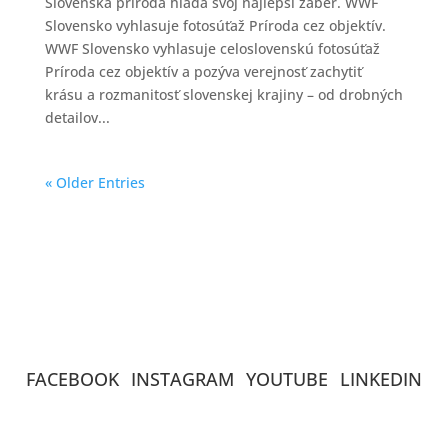
Slovenská príroda hľadá svoj najlepší záber. WWF
Slovensko vyhlasuje fotosúťaž Príroda cez objektív.
WWF Slovensko vyhlasuje celoslovenskú fotosúťaž
Príroda cez objektív a pozýva verejnosť zachytiť
krásu a rozmanitosť slovenskej krajiny – od drobných
detailov...
« Older Entries
FACEBOOK
INSTAGRAM
YOUTUBE
LINKEDIN