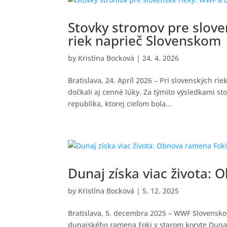
Stovky stromov pre slove
riek naprieč Slovenskom
by
Kristína Bocková
|
24. 4. 2026
Bratislava, 24. Apríl 2026 – Pri slovenských r
dočkali aj cenné lúky. Za týmito výsledkami st
republika, ktorej cieľom bola...
Dunaj získa viac života:
by
Kristína Bocková
|
5. 12. 2025
Bratislava, 5. decembra 2025 – WWF Slovensk
dunajského ramena Foki v starom koryte Dunaja