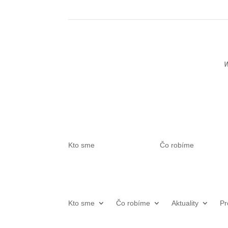
W
Kto sme
Čo robíme
Kto sme
Čo robíme
Aktuality
Pr