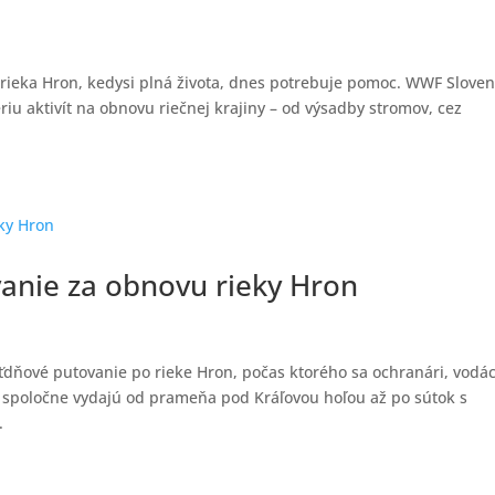
 rieka Hron, kedysi plná života, dnes potrebuje pomoc. WWF Slove
iu aktivít na obnovu riečnej krajiny – od výsadby stromov, cez
anie za obnovu rieky Hron
aťdňové putovanie po rieke Hron, počas ktorého sa ochranári, vodác
a spoločne vydajú od prameňa pod Kráľovou hoľou až po sútok s
.