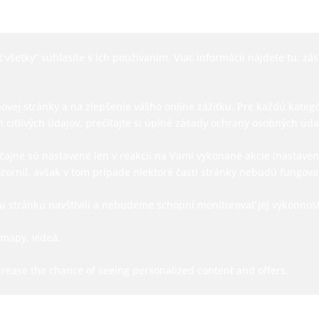
 všetky“ súhlasíte s ich používaním. Viac informácií nájdete tu:
zás
j stránky a na zlepšenie vášho online zážitku. Pre každú kategóriu
 citlivých údajov, prečítajte si úplné
zásady ochrany osobných úda
jne sú nastavené len v reakcii na Vami vykonané akcie (nastavenie
ozornil, avšak v tom prípade niektoré časti stránky nebudú fungova
u stránku navštívili a nebudeme schopní monitorovať jej výkonnosť
 mapy, videá.
ncrease the chance of seeing personalized content and offers.