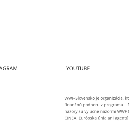
TAGRAM
YOUTUBE
WWF-Slovensko je organizácia, 
finančnú podporu z programu LIF
názory sú výlučne názormi WWF C
CINEA. Európska únia ani agentú