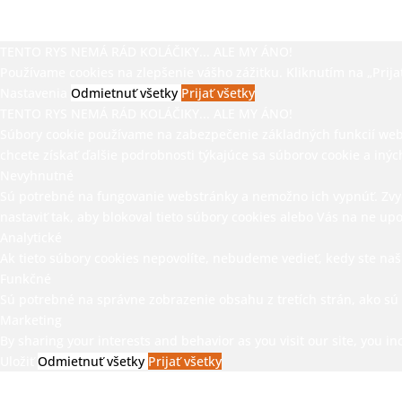
TENTO RYS NEMÁ RÁD KOLÁČIKY... ALE MY ÁNO!
Používame cookies na zlepšenie vášho zážitku. Kliknutím na „Prijať
Nastavenia
Odmietnuť všetky
Prijať všetky
TENTO RYS NEMÁ RÁD KOLÁČIKY... ALE MY ÁNO!
Súbory cookie používame na zabezpečenie základných funkcií webove
chcete získať ďalšie podrobnosti týkajúce sa súborov cookie a iných
Nevyhnutné
Sú potrebné na fungovanie webstránky a nemožno ich vypnúť. Zvyča
nastaviť tak, aby blokoval tieto súbory cookies alebo Vás na ne up
Analytické
Ak tieto súbory cookies nepovolíte, nebudeme vedieť, kedy ste naš
Funkčné
Sú potrebné na správne zobrazenie obsahu z tretích strán, ako sú
Marketing
By sharing your interests and behavior as you visit our site, you i
Uložiť
Odmietnuť všetky
Prijať všetky