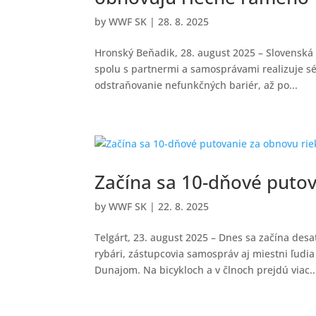
by
WWF SK
|
28. 8. 2025
Hronský Beňadik, 28. august 2025 – Slovenská
spolu s partnermi a samosprávami realizuje sér
odstraňovanie nefunkčných bariér, až po...
Začína sa 10-dňové putov
by
WWF SK
|
22. 8. 2025
Telgárt, 23. august 2025 – Dnes sa začína des
rybári, zástupcovia samospráv aj miestni ľudi
Dunajom. Na bicykloch a v člnoch prejdú viac..