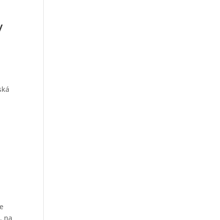
y
ská
ve
, na