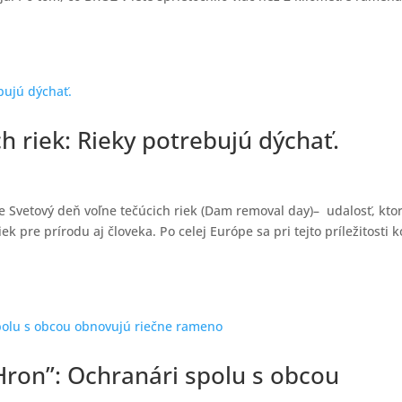
.
h riek: Rieky potrebujú dýchať.
e Svetový deň voľne tečúcich riek (Dam removal day)– udalosť, kto
k pre prírodu aj človeka. Po celej Európe sa pri tejto príležitosti 
 Hron”: Ochranári spolu s obcou