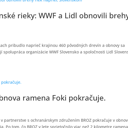
nské rieky: WWF a Lidl obnovili breh
iekach pribudlo naprieč krajinou 460 pôvodných drevín a obnovy sa
ojí spolupráca organizácie WWF Slovensko a spoločnosti Lidl Sloven
 Obnova ramena Foki pokračuje.
o v partnerstve s ochranárskym združením BROZ pokračuje v obno
. Po tom, čo BROZ v lete sprietočnilo viac než 2 kilometre ramena