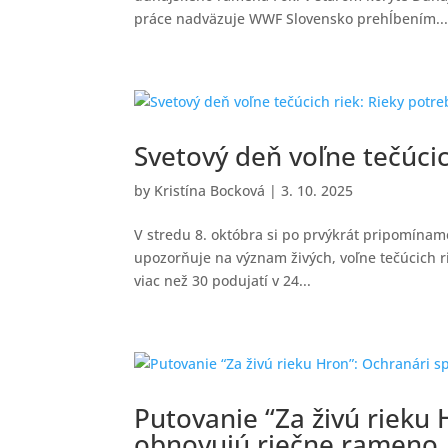
práce nadväzuje WWF Slovensko prehĺbením..
Svetový deň voľne tečúcic
by
Kristína Bocková
|
3. 10. 2025
V stredu 8. októbra si po prvýkrát pripomínam
upozorňuje na význam živých, voľne tečúcich rie
viac než 30 podujatí v 24...
Putovanie “Za živú rieku
obnovujú riečne rameno