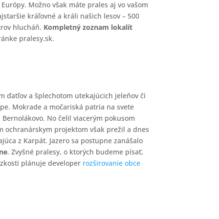
v Európy. Možno však máte prales aj vo vašom
jstaršie kráľovné a králi našich lesov – 500
trov hlucháň.
Kompletný zoznam lokalít
ránke pralesy.sk.
 ďatľov a šplechotom utekajúcich jeleňov či
rópe. Mokrade a močariská patria na svete
 a Bernolákovo. No čelil viacerým pokusom
m ochranárskym projektom však prežil a dnes
kajúca z Karpát. Jazero sa postupne zanášalo
ine
. Zvyšné pralesy, o ktorých budeme písať,
lízkosti plánuje developer
rozširovanie obce