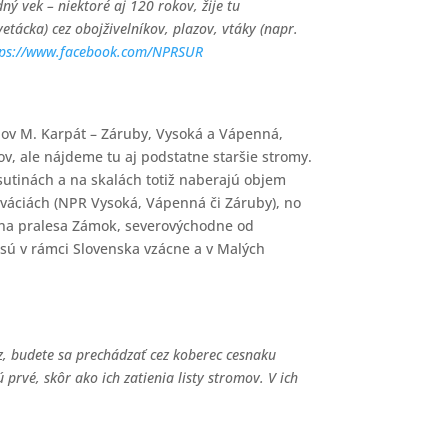
ý vek – niektoré aj 120 rokov, žije tu
tácka) cez obojživelníkov, plazov, vtáky (napr.
tps://www.facebook.com/NPRSUR
chov M. Karpát – Záruby, Vysoká a Vápenná,
v, ale nájdeme tu aj podstatne staršie stromy.
 sutinách a na skalách totiž naberajú objem
erváciách (NPR Vysoká, Vápenná či Záruby), no
rana pralesa Zámok, severovýchodne od
, sú v rámci Slovenska vzácne a v Malých
z, budete sa prechádzať cez koberec cesnaku
ú prvé, skôr ako ich zatienia listy stromov. V ich