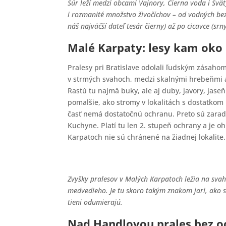
Šúr leží medzi obcami Vajnory, Čierna voda i Svät
i rozmanité množstvo živočíchov – od vodných bez
náš najväčší dateľ tesár čierny) až po cicavce (srn
Malé Karpaty: lesy kam oko 
Pralesy pri Bratislave odolali ľudským zásaho
v strmých svahoch, medzi skalnými hrebeňmi a 
Rastú tu najmä buky, ale aj duby, javory, jase
pomalšie, ako stromy v lokalitách s dostatkom 
časť nemá dostatočnú ochranu. Preto sú zarad
Kuchyne. Platí tu len 2. stupeň ochrany a je o
Karpatoch nie sú chránené na žiadnej lokalite.
Zvyšky pralesov v Malých Karpatoch ležia na svah
medvedieho. Je tu skoro takým znakom jari, ako s
tieni odumierajú.
Nad Handlovou prales bez o