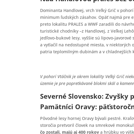
Dominanta Handlovej, vrch Veľký Grič v pohorí 
minimum ľudských zásahov. Opäť najmä pre ex
preto lokalitu PRALES a WWF zaradili do návrhu
turistické chodníky –z Handlovej, z Veľkej Le
jedľovo-bukové lesy, vyššie sú lipovo-javorové 
a vytlačil na nedostupné miesta, v niektorých o
patria teplomilným dubinám a v chladnejších
V pohorí Vtáčnik je okrem lokality Veľký Grič nie
územie je pre popretkávané blokmi skál a kamenn
Severné Slovensko: Zvyšky p
Pamätníci Oravy: päťstoročn
Pôvodné lesy hornej Oravy bývali pestré. Kraľ
storočia pretvoril človek na smrekové monokult
čo zostali, majú aj 400 rokov
a hrúbku vo výšk