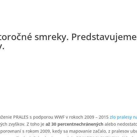
ťstoročné smreky. Predstavujem
y.
ruženie PRALES s podporou WWF v rokoch 2009 – 2015
zlo pralesy 
vých zvyškov. Z toho je
až 30 percent
nechránených
alebo nedosta
v porovnaní s rokom 2009, kedy sa mapovanie začalo, z pralesov ubu