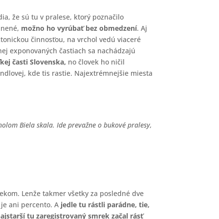
a, že sú tu v pralese, ktorý poznačilo
ánené,
možno ho vyrúbať bez obmedzení
. Aj
ktonickou činnosťou, na vrchol vedú viaceré
menej exponovaných častiach sa nachádzajú
ľkej časti Slovenska,
no človek ho ničil
andlovej, kde tis rastie. Najextrémnejšie miesta
cholom Biela skala. Ide prevažne o bukové pralesy,
mrekom. Lenže takmer všetky za posledné dve
 je ani percento. A
jedle tu rástli parádne, tie,
ajstarší tu zaregistrovaný smrek začal rásť