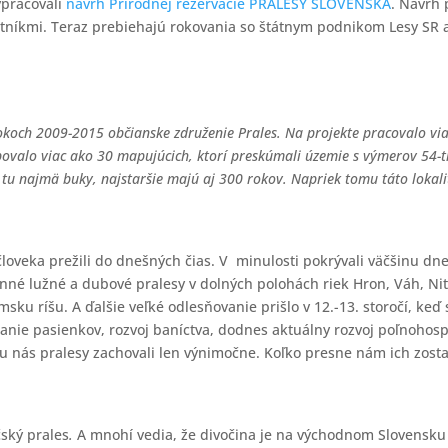
ypracovali
návrh Prírodnej rezervácie PRALESY SLOVENSKA
. Návrh 
stníkmi. Teraz prebiehajú rokovania so štátnym podnikom Lesy SR
okoch 2009-2015 občianske združenie Prales. Na projekte pracovalo via
bovalo viac ako 30 mapujúcich, ktorí preskúmali územie s výmerov 54-ti
 tu najmä buky, najstaršie majú aj 300 rokov. Napriek tomu táto lokal
človeka prežili do dnešných čias. V minulosti pokrývali väčšinu d
nné lužné a dubové pralesy v dolných polohách riek Hron, Váh, Nitra
ku ríšu. A ďalšie veľké odlesňovanie prišlo v 12.-13. storočí, keď 
danie pasienkov, rozvoj baníctva, dodnes aktuálny rozvoj poľnohosp
a u nás pralesy zachovali len výnimočne. Koľko presne nám ich zos
ský prales
.
A mnohí vedia, že divočina je na východnom Slovensku – 