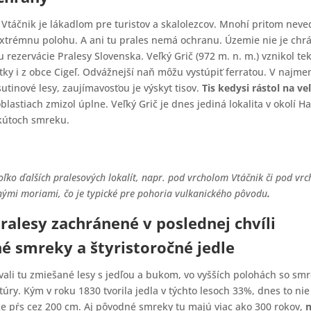
Vtáčnik je lákadlom pre turistov a skalolezcov. Mnohí pritom nevedi
trémnu polohu. A ani tu prales nemá ochranu. Územie nie je chr
 rezervácie Pralesy Slovenska. Veľký Grič (972 m. n. m.) vznikol te
hôtky i z obce Cigeľ. Odvážnejší naň môžu vystúpiť ferratou. V naj
sutinové lesy, zaujímavosťou je výskyt tisov.
Tis kedysi rástol na ve
blastiach zmizol úplne. Veľký Grič je dnes jediná lokalita v okolí H
 kútoch smreku.
koľko ďalších pralesových lokalít, napr. pod vrcholom Vtáčnik či pod vr
ými moriami, čo je typické pre pohoria vulkanického pôvodu
.
ralesy zachránené v poslednej chvíli
é smreky a štyristoročné jedle
ovali tu zmiešané lesy s jedľou a bukom, vo vyšších polohách so s
úry. Kým v roku 1830 tvorila jedla v týchto lesoch 33%, dnes to nie
e pŕs cez 200 cm. Aj pôvodné smreky tu majú viac ako 300 rokov,
n