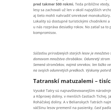
pred takmer 500 rokmi.
Teda približne vtedy
lesy sa zachovali už len v okolí najvyšších v
aj tieto mohli nahradiť smrekové monokultúry. 
Lokality sú dostupné turistickými chodníkmi 
u nás rozpráva desiatky rokov. No zatiaľ sa to
kompromisov.
Súčasťou prirodzených starých lesov je množstvo
domovom množstva chrobákov.
Odumretý strom l
Semená stromčekov, najmä smrekov, len ťažko vedi
na svojich odumretých predkoch. Výskumy potvrd
Tatranskí matuzalemi – tisí
Vysoké Tatry sú najnavštevovanejším národným
a Kôprovej doliny, v menších častiach Tichej, J
Roháčskej doliny. A v Belianskych Tatrách naj
väčšinu lesov premenil na pasienky, časť padla