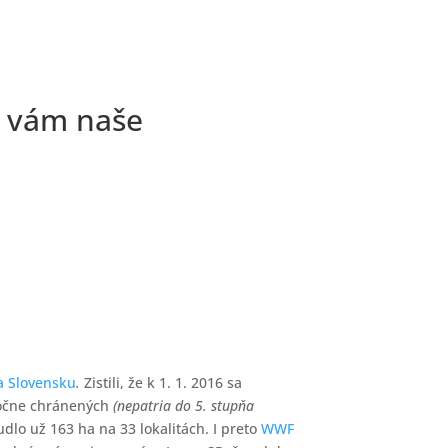
e vám naše
na Slovensku
.
Zistili, že k 1. 1. 2016 sa
točne chránených
(nepatria do 5. stupňa
dlo už 163 ha na 33 lokalitách. I preto
WWF