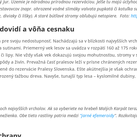
ý Jur.
Územie je národnou prírodnou rezerváciou. Jelše tu majú úctyhodn
stavovcov (napr. ohrozené vodné slimáky valvata pupkatá či kotuľka sve
y, diviaky či líšky). A staré bútľavé stromy obľubujú netopiere.
Foto:
ht
dovidí a vôňa cesnaku
m pre svoju nedostupnosť. Nachádzajú sa v blízkosti najvyšších vr
sutinami. Priemerný vek lesov sa uvádza v rozpätí 160 až 175 roko
ň či lipy. Nie vždy však vek dokazujú svojou mohutnosťou, stromy v
pôdy a živín. Prevažná časť pralesov leží v prísne chránených rez
ené do rezervácie Pralesy Slovenska. Ešte akútnejšia je však och
hrozený ťažbou dreva. Navyše, tunajší typ lesa – kyslomilné dubiny
och najvyšších vrcholov. Ak sa vyberiete na hrebeň Malých Karpát tera
nežienka. Obe tieto rastliny patria medzi
“jarné efemeroidy
“. Rozkvitaj
chrany