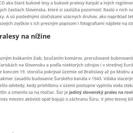
CO ako Staré bukové lesy a bukové pralesy Karpát a iných regióno
nych častiach Slovenska, ktoré si zaslúžia pozornosť. Rastú v nich na
uky. A sú poslednými útočiskami vzácnych druhov, ako napríklad te
sových zvyškov s ich presným popisom i fotografiami nájdete na st
ralesy na nížine
výrazným kvákaním žiab, bzučaním komárov, prerušované bubnovaním
močariskách na Slovensku a podľa niektorých zdrojov i v strednej Eu
šte koncom 19. storočia pokrýval územie od Bratislavy až po Modru
takmer zasadilo budovanie Šurského kanála v 1943. Vďaka viacerý
prešlo odvtedy, kedy priehlbinu v území postupne vyplnila voda ste
lín a zmenilo sa na močiar. Šúr je
jediný slovenský prales na rov
dnes miestni aktivisti opäť bojujú o záchranu Šúru. V jeho tesnej b