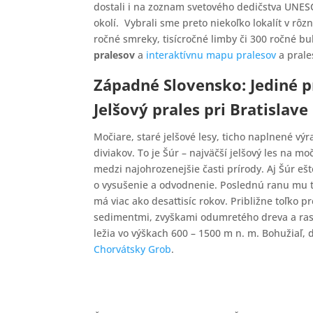
dostali i na zoznam svetového dedičstva UNES
okolí. Vybrali sme preto niekoľko lokalít v rôz
ročné smreky, tisícročné limby či 300 ročné b
pralesov
a
interaktívnu mapu pralesov
a prale
Z
ápadné Slovensko: Jediné p
Jelšový prales pri Bratislave
Močiare, staré jelšové lesy, ticho naplnené 
diviakov. To je Šúr – najväčší jelšový les na 
medzi najohrozenejšie časti prírody. Aj Šúr e
o vysušenie a odvodnenie. Poslednú ranu mu 
má viac ako desaťtisíc rokov. Približne toľko 
sedimentmi, zvyškami odumretého dreva a rast
ležia vo výškach 600 – 1500 m n. m. Bohužiaľ, 
Chorvátsky Grob
.