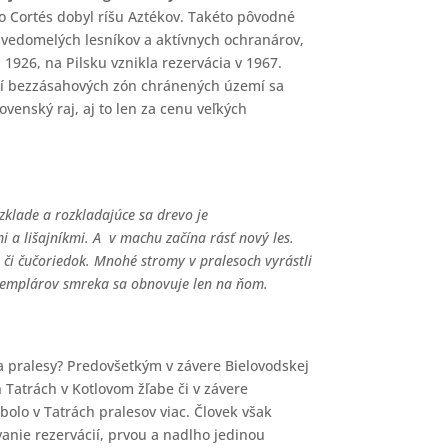
o Cortés dobyl ríšu Aztékov. Takéto pôvodné
 uvedomelých lesníkov a aktívnych ochranárov,
1926, na Pilsku vznikla rezervácia v 1967.
ení bezzásahových zón chránených území sa
ovenský raj, aj to len za cenu veľkých
klade a rozkladajúce sa drevo je
i a lišajníkmi. A v machu začína rásť nový les.
či čučoriedok. Mnohé stromy v pralesoch vyrástli
exemplárov smreka sa obnovuje len na ňom.
a pralesy? Predovšetkým v závere Bielovodskej
h Tatrách v Kotlovom žľabe či v závere
olo v Tatrách pralesov viac. Človek však
vanie rezervácií, prvou a nadlho jedinou