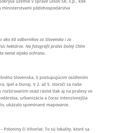
pokrýva územie v správe Lesov SR, š.p., kde
 a ministerstvami pôdohospodárstva
c ako 60 odborníkov zo Slovenska i zo
síc hektárov. Na fotografii prales Dolný Chlm
ita nemá nijakú ochranu.
nešného Slovenska. S postupujúcim osídlením
, Ipeľ a Dunaj. V 2. až 5. storočí sa naše
s rozširovaním osád rástol tlak aj na pralesy vo
odárstva, urbanizácia a čoraz intenzívnejšia
talo, ukázalo spomínané mapovanie.
Poloniny či Vihorlat. To sú lokality, ktoré sa