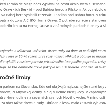
, keď Fernão de Magalhães vyplával na cestu okolo sveta a Hernand
rchov Oravských Beskýd – pod Babiou horou a Pilskom. Ak by nebolo
Na Babej hore vyhlásili rezerváciu Kotlina pod Babou horou v roku 
a patria do zóny A CHKO Horná Orava. O potrebe zonácie a stanov
 podarilo len tu na Hornej Orave a v národných parkoch Pieniny a Sl
 stojaceho
a ležiaceho „mŕtveho“ dreva.
Huby na ňom sa podieľajú na roz
eží v lese aj 60-70 rokov, prvé roky nasáva vlhkosť a obaľuje sa machm
a vyklíčiť v hustom poraste prirodzeného lesa plného papradia, trávy 
zujú, že keď odumreté drevo pokrýva len 5 % pralesa, viac ako 50 % 
cročné limby
 parkom na Slovensku. Kde oni ukrývajú najvzácnejšie staré lesy 
avorovej či Mlynickej doliny, ale aj v Doline Bielej vody. V Západnýc
mä v Novej doline na severných svahoch Nového vrchu. V minulosti b
 za obeť ťažbe dreva a rudy. Ubúdanie lesov malo zastaviť vyhlaso