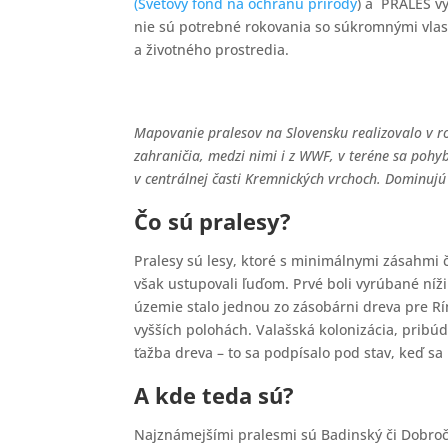
(Svetový fond na ochranu prírody
) a PRALES v
nie sú potrebné rokovania so súkromnými vla
a životného prostredia.
Mapovanie pralesov na Slovensku realizovalo v r
zahraničia, medzi nimi i z WWF, v teréne sa pohy
v centrálnej časti Kremnických vrchoch. Dominujú
Čo sú pralesy?
Pralesy sú lesy, ktoré s minimálnymi zásahmi 
však ustupovali ľuďom. Prvé boli vyrúbané níži
územie stalo jednou zo zásobárni dreva pre Ríms
vyšších polohách. Valašská kolonizácia, pribú
ťažba dreva – to sa podpísalo pod stav, keď s
A kde teda sú?
Najznámejšími pralesmi sú Badinský či Dobroč