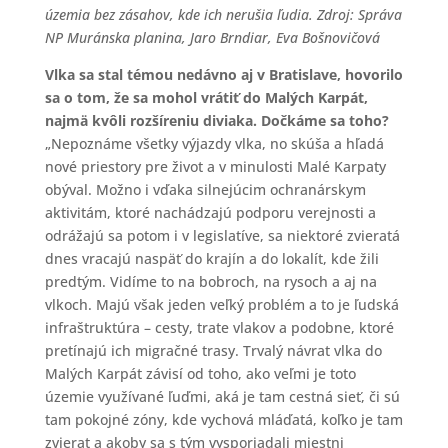
územia bez zásahov, kde ich nerušia ľudia. Zdroj: Správa
NP Muránska planina, Jaro Brndiar, Eva Bošnovičová
Vlka sa stal témou nedávno aj v Bratislave, hovorilo
sa o tom, že sa mohol vrátiť do Malých Karpát,
najmä kvôli rozšíreniu diviaka. Dočkáme sa toho?
„Nepoznáme všetky výjazdy vlka, no skúša a hľadá
nové priestory pre život a v minulosti Malé Karpaty
obýval. Možno i vďaka silnejúcim ochranárskym
aktivitám, ktoré nachádzajú podporu verejnosti a
odrážajú sa potom i v legislatíve, sa niektoré zvieratá
dnes vracajú naspäť do krajín a do lokalít, kde žili
predtým. Vidíme to na bobroch, na rysoch a aj na
vlkoch. Majú však jeden veľký problém a to je ľudská
infraštruktúra – cesty, trate vlakov a podobne, ktoré
pretínajú ich migračné trasy. Trvalý návrat vlka do
Malých Karpát závisí od toho, ako veľmi je toto
územie využívané ľuďmi, aká je tam cestná sieť, či sú
tam pokojné zóny, kde vychová mláďatá, koľko je tam
zvierat a akoby sa s tým vysporiadali miestni