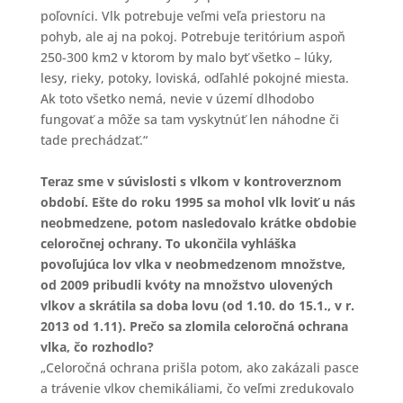
poľovníci. Vlk potrebuje veľmi veľa priestoru na
pohyb, ale aj na pokoj. Potrebuje teritórium aspoň
250-300 km2 v ktorom by malo byť všetko – lúky,
lesy, rieky, potoky, loviská, odľahlé pokojné miesta.
Ak toto všetko nemá, nevie v území dlhodobo
fungovať a môže sa tam vyskytnúť len náhodne či
tade prechádzať.“
Teraz sme v súvislosti s vlkom v kontroverznom
období. Ešte do roku 1995 sa mohol vlk loviť u nás
neobmedzene, potom nasledovalo krátke obdobie
celoročnej ochrany. To ukončila vyhláška
povoľujúca lov vlka v neobmedzenom množstve,
od 2009 pribudli kvóty na množstvo ulovených
vlkov a skrátila sa doba lovu (od 1.10. do 15.1., v r.
2013 od 1.11). Prečo sa zlomila celoročná ochrana
vlka, čo rozhodlo?
„Celoročná ochrana prišla potom, ako zakázali pasce
a trávenie vlkov chemikáliami, čo veľmi zredukovalo