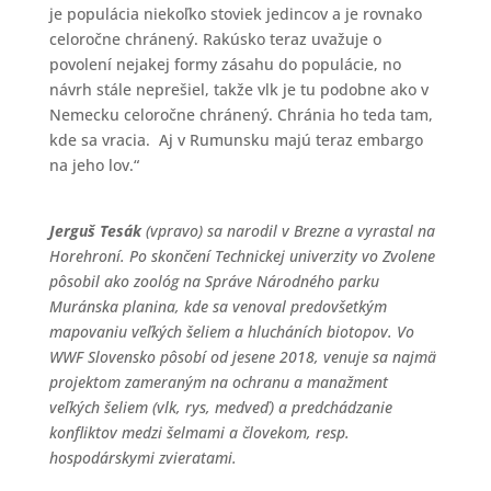
je populácia niekoľko stoviek jedincov a je rovnako
celoročne chránený. Rakúsko teraz uvažuje o
povolení nejakej formy zásahu do populácie, no
návrh stále neprešiel, takže vlk je tu podobne ako v
Nemecku celoročne chránený. Chránia ho teda tam,
kde sa vracia. Aj v Rumunsku majú teraz embargo
na jeho lov.“
Jerguš Tesák
(vpravo) sa narodil v Brezne a vyrastal na
Horehroní. Po skončení Technickej univerzity vo Zvolene
pôsobil ako zoológ na Správe Národného parku
Muránska planina, kde sa venoval predovšetkým
mapovaniu veľkých šeliem a hlucháních biotopov. Vo
WWF Slovensko pôsobí od jesene 2018, venuje sa najmä
projektom zameraným na ochranu a manažment
veľkých šeliem (vlk, rys, medveď) a predchádzanie
konfliktov medzi šelmami a človekom, resp.
hospodárskymi zvieratami.