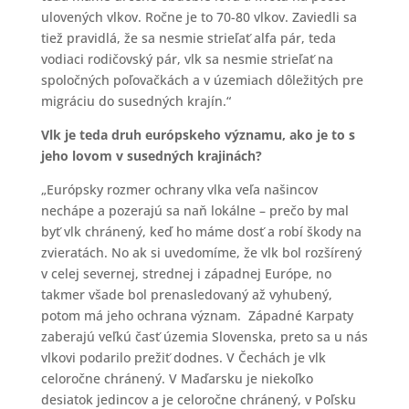
ulovených vlkov. Ročne je to 70-80 vlkov. Zaviedli sa
tiež pravidlá, že sa nesmie strieľať alfa pár, teda
vodiaci rodičovský pár, vlk sa nesmie strieľať na
spoločných poľovačkách a v územiach dôležitých pre
migráciu do susedných krajín.“
Vlk je teda druh eur
ópskeho významu, ako je to s
jeho lovom v susedných krajinách?
„Európsky rozmer ochrany vlka veľa našincov
nechápe a pozerajú sa naň lokálne – prečo by mal
byť vlk chránený, keď ho máme dosť a robí škody na
zvieratách. No ak si uvedomíme, že vlk bol rozšírený
v celej severnej, strednej i západnej Európe, no
takmer všade bol prenasledovaný až vyhubený,
potom má jeho ochrana význam. Západné Karpaty
zaberajú veľkú časť územia Slovenska, preto sa u nás
vlkovi podarilo prežiť dodnes. V Čechách je vlk
celoročne chránený. V Maďarsku je niekoľko
desiatok jedincov a je celoročne chránený, v Poľsku