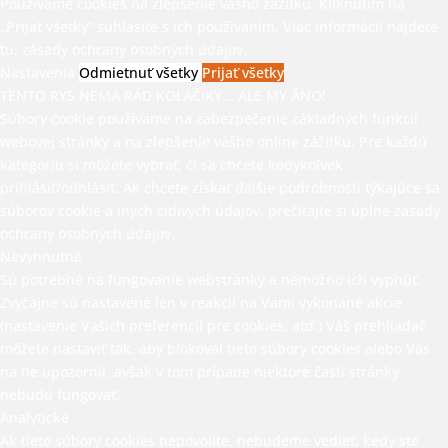
Používame cookies na zlepšenie vášho zážitku. Kliknutím na
„Prijať všetky“ súhlasíte s ich používaním. Viac informácií nájdete
tu:
zásady ochrany osobných údajov.
Nastavenia
Odmietnuť všetky
Prijať všetky
TENTO RYS NEMÁ RÁD KOLÁČIKY... ALE MY ÁNO!
Súbory cookie používame na zabezpečenie základných funkcií
webovej stránky a na zlepšenie vášho online zážitku. Pre každú
kategóriu si môžete vybrať, či sa chcete kedykoľvek
prihlásiť/odhlásiť. Ak chcete získať ďalšie podrobnosti týkajúce sa
súborov cookie a iných citlivých údajov, prečítajte si úplné
zásady
ochrany osobných údajov.
Nevyhnutné
Sú potrebné na fungovanie webstránky a nemožno ich vypnúť.
Zvyčajne sú nastavené len v reakcii na Vami vykonané akcie
(nastavenie Vašich preferencií pre cookies, atď.) Váš prehliadač
môžete nastaviť tak, aby blokoval tieto súbory cookies alebo Vás
na ne upozornil, avšak v tom prípade niektoré časti stránky
nebudú fungovať.
Analytické
Ak tieto súbory cookies nepovolíte, nebudeme vedieť, kedy ste