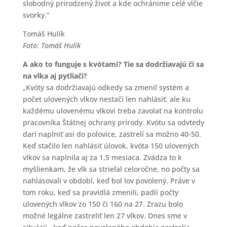
slobodný prirodzený život a kde ochránime celé vlčie
svorky.“
Tomáš Hulík
Foto: Tomáš Hulík
A ako to funguje s kvótami? Tie sa dodržiavajú či sa
na vlka aj pytliači?
„Kvóty sa dodržiavajú odkedy sa zmenil systém a
počet ulovených vlkov nestačí len nahlásiť, ale ku
každému ulovenému vlkovi treba zavolať na kontrolu
pracovníka Štátnej ochrany prírody. Kvótu sa odvtedy
darí naplniť asi do polovice, zastrelí sa možno 40-50.
Keď stačilo len nahlásiť úlovok, kvóta 150 ulovených
vlkov sa naplnila aj za 1,5 mesiaca. Zvádza to k
myšlienkam, že vlk sa strieľal celoročne, no počty sa
nahlasovali v období, keď bol lov povolený. Práve v
tom roku, keď sa pravidlá zmenili, padli počty
ulovených vlkov zo 150 či 160 na 27. Zrazu bolo
možné legálne zastreliť len 27 vlkov. Dnes sme v