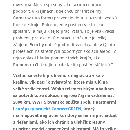
investícia. No sú spôsoby, ako takúto ochranu
podporiť, v krajinách, kde chcú chrániť šelmy i
farmárov túto formu prevencie dotujú. A tretia vec sú
ľudské zdroje. Potrebujeme pastierov, ktorí sú
spoľahliví a majú k tejto práci vzťah. To je však väčší
problém, pretože o túto prácu u nás nie je veľký
záujem. Bolo by dobré podporiť vzdelávanie v týchto
profesiách na stredných odborných školách alebo i v
tejto oblasti hľadať pomoc z iných krajín, ako
Rumunsko či Ukrajina, kde takíto pastieri stále sú.“
Vrátim sa ešte k problému s migráciou vlka v
krajine. Vlk patrí k zvieratám, ktoré migrujú na
veľké vzdialenosti. Vďaka telemetrickým obojkom
sa potvrdilo, že dokážu migrovať aj na vzdialenosť
2000 km. WWF Slovensko spúšťa spolu s partnermi
i
európsky projekt ConnectGREEN
, ktorý
má mapovať migračné koridory šeliem a prichádzať
s riešeniami, ako ich chrániť a uľahčiť presuny
prioritne medzi chránenými oblasťami. Má to veľký