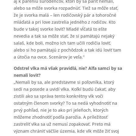
aj k páreniu súrodencov, ktorí by sa páriť nemali,
alebo sa môže svorka rozpadnúť. Tiež sa môže stať,
že je svorka malá – len rodičovský pár a tohoročné
mláďatá a pri love zastrelia jedného z rodičov. Kto
bude v takej svorke loviť? Mladé vĺčatá to ešte
nevedia a tak sa môže stať, že si pamätajú nejaký
salaš, kde boli, možno ich tam učili rodičia loviť,
alebo si ho pamätajú z pochôdzok a tak idú loviť tam
a útočia na ovce. Scenárov je veľa.“
Odstrel vlka má však pravidlá, nie? Alfa samci by sa
nemali loviť?
„Nemali by sa, ale predstavme si poľovníka, ktorý
sedí na posede a uvidí vlka. Koľkí budú čakať, aby
zistili ako sa správa tento konkrétny vlk voči
ostatným členom svorky? To sa nedá vyhodnotiť na
prvý pohľad, nie je to ako pri jeleňoch, ktorých
môžeme zhodnotiť podľa parožia. A príležitosť
zastreliť vlka sa už nemusí zopakovať. Preto má
význam chrániť väčšie územia, kde vlk môže žiť svoj