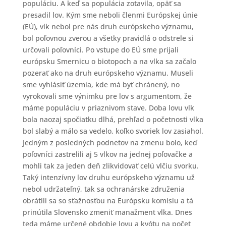
populáciu. A keď sa populácia zotavila, opäť sa
presadil lov. Kým sme neboli členmi Európskej únie
(EÚ), vlk nebol pre nás druh európskeho významu,
bol poľovnou zverou a všetky pravidlá o odstrele si
určovali poľovníci. Po vstupe do EÚ sme prijali
európsku Smernicu o biotopoch a na vlka sa začalo
pozerať ako na druh európskeho významu. Museli
sme vyhlásiť územia, kde má byť chránený, no
vyrokovali sme výnimku pre lov s argumentom, že
máme populáciu v priaznivom stave. Doba lovu vlk
bola naozaj spočiatku dlhá, prehľad o početnosti vlka
bol slabý a málo sa vedelo, koľko svoriek lov zasiahol.
Jedným z posledných podnetov na zmenu bolo, keď
poľovníci zastrelili aj 5 vlkov na jednej poľovačke a
mohli tak za jeden deň zlikvidovať celú vlčiu svorku.
Taký intenzívny lov druhu európskeho významu už
nebol udržateľný, tak sa ochranárske združenia
obrátili sa so sťažnosťou na Európsku komisiu a tá
prinútila Slovensko zmeniť manažment vlka. Dnes
teda máme určené obdobie lovu a kvótu na počet