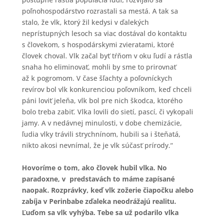
poľnohospodárstvo rozrastali sa mestá. A tak sa
stalo, že vlk, ktorý žil kedysi v ďalekých
neprístupných lesoch sa viac dostával do kontaktu
s človekom, s hospodárskymi zvieratami, ktoré
človek choval. Vlk začal byť tŕňom v oku ľudí a rástla
snaha ho eliminovať, mohli by sme to prirovnať
až k pogromom. V čase šľachty a poľovníckych
revírov bol vlk konkurenciou poľovníkom, keď chceli
páni loviť jeleňa, vlk bol pre nich škodca, ktorého
bolo treba zabiť. Vlka lovili do sietí, pascí, či vykopali
jamy. A v nedávnej minulosti, v dobe chemizácie,
ľudia vlky trávili strychnínom, hubili sa i šteňatá,
nikto akosi nevnímal, že je vlk súčasť prírody.“
Hovoríme o tom, ako človek hubil vlka. No
paradoxne, v predstavách to máme zapísané
naopak. Rozprávky, keď vlk zožerie čiapočku alebo
zabíja v Perinbabe zďaleka neodrážajú realitu.
Ľuďom sa vlk vyhýba. Tebe sa už podarilo vlka