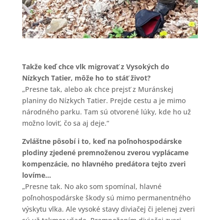
Takže keď chce vlk migrovať z Vysokých do
Nízkych Tatier, môže ho to stáť život?
„Presne tak, alebo ak chce prejsť z Muránskej
planiny do Nízkych Tatier. Prejde cestu a je mimo
národného parku. Tam sú otvorené lúky, kde ho už
možno loviť, čo sa aj deje.“
Zvláštne pôsobí i to, keď na poľnohospodárske
plodiny zjedené premnoženou zverou vyplácame
kompenzácie, no hlavného predátora tejto zveri
lovíme…
„Presne tak. No ako som spomínal, hlavné
poľnohospodárske škody sú mimo permanentného
výskytu vlka. Ale vysoké stavy diviačej či jelenej zveri