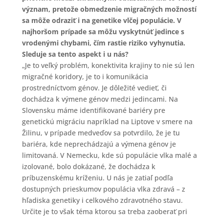
význam, pretože obmedzenie migračných možností
sa môže odraziť i na genetike vlčej populácie. V
najhoršom prípade sa môžu vyskytnúť jedince s
vrodenými chybami, čím rastie riziko vyhynutia.
Sleduje sa tento aspekt i u nás?
„Je to veľký problém, konektivita krajiny to nie sú len
migračné koridory, je to i komunikácia
prostredníctvom génov. Je dôležité vedieť, či
dochádza k výmene génov medzi jedincami. Na
Slovensku máme identifikované bariéry pre
genetickú migráciu napríklad na Liptove v smere na
Žilinu, v prípade medveďov sa potvrdilo, že je tu
bariéra, kde neprechádzajú a výmena génov je
limitovaná. V Nemecku, kde sú populácie vlka malé a
izolované, bolo dokázané, že dochádza k
príbuzenskému kríženiu. U nás je zatiaľ podľa
dostupných prieskumov populácia vlka zdravá – z
hľadiska genetiky i celkového zdravotného stavu.
Určite je to však téma ktorou sa treba zaoberať pri