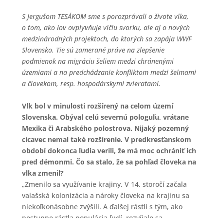
S Jergušom TESÁKOM sme s porozprávali o živote vlka,
o tom, ako lov ovplyvňuje vlčiu svorku, ale aj o nových
medzinárodných projektoch, do ktorých sa zapája WWF
Slovensko. Tie sú zamerané práve na zlepšenie
podmienok na migráciu šeliem medzi chránenými
územiami a na predchádzanie konfliktom medzi šelmami
a človekom, resp. hospodárskymi zvieratami.
Vlk bol v minulosti rozšírený na celom území
Slovenska. Obýval celú severnú pologuľu, vrátane
Mexika či Arabského polostrova. Nijaký pozemný
cicavec nemal také rozšírenie. V predkresťanskom
období dokonca ľudia verili, že má moc ochrániť ich
pred démonmi. Čo sa stalo, že sa pohľad človeka na
vlka zmenil?
„Zmenilo sa využívanie krajiny. V 14. storočí začala
valašská kolonizácia a nároky človeka na krajinu sa
niekoľkonásobne zvýšili. A ďalšej rástli s tým, ako
postupne rástla populácia ľudí, rozvíjalo sa