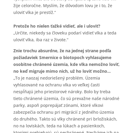
žije celoročne. Myslím, že dôvodom lovu je i to, že
uloviť vlka je prestíž.“
Pretože ho nielen ťažké vidieť, ale i uloviť?
„Určite, niekedy sa človeku podarí vidieť vlka a teda
uloviť vlka, iba raz v živote.“
Znie trochu absurdne, že na jednej strane podľa
požiadaviek Smernice o biotopoch vyhlasujeme
osobitne chránené územia, kde vlka nemožno loviť,
no keď migruje mimo nich, už ho loviť možno…
„To je naozaj nedoriešený problém. Územia
vyhlasované na ochranu vlka vo veľkej časti
nespĺňajú jeho priestorové nároky. Bolo by treba
tieto chránené územia, čo sú prevažne naše národné
parky, aspoň poprepájať zónami, ktoré vlkovi
zabezpečia ochranu pri migrácií z jedného územia
do druhého. Takto sú vlky chránené pri brložiskách,
no na loviskách, teda na lúkach a pasienkoch,
ktorými prebiehajú, sú nechránené. Necháme ich na