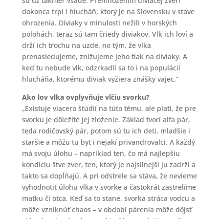
sú už takmer všade. Premnožením diviačej zveri
dokonca trpí i hlucháň, ktorý je na Slovensku v stave
ohrozenia. Diviaky v minulosti nežili v horských
polohách, teraz sú tam čriedy diviakov. Vlk ich loví a
drží ich trochu na uzde, no tým, že vlka
prenasledujeme, znižujeme jeho tlak na diviaky. A
keď tu nebude vlk, odzrkadlí sa to i na populácií
hlucháňa, ktorému diviak vyžiera znášky vajec.“
Ako lov vlka ovplyvňuje vlčiu svorku?
„Existuje viacero štúdií na túto tému, ale platí, že pre
svorku je dôležité jej zloženie. Základ tvorí alfa pár,
teda rodičovský pár, potom sú tu ich deti, mladšie i
staršie a môžu tu byť i nejakí privandrovalci. A každý
má svoju úlohu – napríklad ten, čo má najlepšiu
kondíciu štve zver, ten, ktorý je najsilnejší ju zadrží a
takto sa dopĺňajú. A pri odstrele sa stáva, že nevieme
vyhodnotiť úlohu vlka v svorke a častokrát zastrelíme
matku či otca. Keď sa to stane, svorka stráca vodcu a
môže vzniknúť chaos – v období párenia môže dôjsť