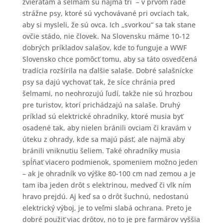
zvieratám a šelmám sú najmä tri – v prvom rade
strážne psy, ktoré sú vychovávané pri ovciach tak,
aby si mysleli, že sú ovca. Ich „svorkou“ sa tak stane
ovčie stádo, nie človek. Na Slovensku máme 10-12
dobrých príkladov salašov, kde to funguje a WWF
Slovensko chce pomôcť tomu, aby sa táto osvedčená
tradícia rozšírila na ďalšie salaše. Dobré salašnícke
psy sa dajú vychovať tak, že síce chránia pred
šelmami, no neohrozujú ľudí, takže nie sú hrozbou
pre turistov, ktorí prichádzajú na salaše. Druhý
príklad sú elektrické ohradníky, ktoré musia byť
osadené tak, aby nielen bránili ovciam či kravám v
úteku z ohrady, kde sa majú pásť, ale najmä aby
bránili vniknutiu šeliem. Také ohradníky musia
spĺňať viacero podmienok, spomeniem možno jeden
– ak je ohradník vo výške 80-100 cm nad zemou a je
tam iba jeden drôt s elektrinou, medveď či vlk ním
hravo prejdú. Aj keď sa o drôt šuchnú, nedostanú
elektrický výboj, je to veľmi slabá ochrana. Preto je
dobré použiť viac drôtov, no to je pre farmárov vyššia