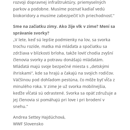
rozvoji dopravnej infraštruktúry, priemyselných
parkov a podobne. Musíme poznať kadiaľ vedú
biokoridory a musíme zabezpečiť ich priechodnosť.“
Sme na začiatku zimy. Ako žije vlk v zime? Mení sa
správanie svorky?
„V lete, keď sú lepšie podmienky na lov, sa svorka
trochu rozíde, matka má mláďaťa a spočiatku sa
zdržiava v blízkosti brloha, takže loviť chodia zvyšní
členovia svorky a potravu donášajú mláďatám.
Mláďatá majú svoje bezpečné miesta s „detskými
ihriskami“, kde sa hrajú a čakajú na svojich rodičov.
Väčšinou pod dohľadom pestúna, čo môže byť vĺča z
minulého roka. V zime je už svorka mobilnejšia,
keďže vĺčatá sú odrastené. Svorka sa opäť združuje a
jej členovia si pomáhajú pri love i pri brodení v
snehu.“
Andrea Settey Hajdúchová,
WWF Slovensko