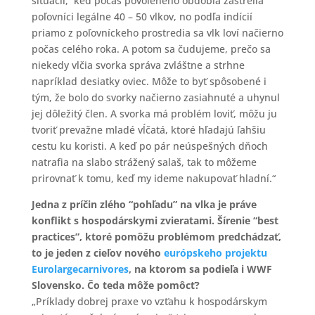
situácii, keď počas povoleného obdobia zastrelia
poľovníci legálne 40 – 50 vlkov, no podľa indícií
priamo z poľovníckeho prostredia sa vlk loví načierno
počas celého roka. A potom sa čudujeme, prečo sa
niekedy vlčia svorka správa zvláštne a strhne
napríklad desiatky oviec. Môže to byť spôsobené i
tým, že bolo do svorky načierno zasiahnuté a uhynul
jej dôležitý člen. A svorka má problém loviť, môžu ju
tvoriť prevažne mladé vĺčatá, ktoré hľadajú ľahšiu
cestu ku koristi. A keď po pár neúspešných dňoch
natrafia na slabo strážený salaš, tak to môžeme
prirovnať k tomu, keď my ideme nakupovať hladní.“
Jedna z príčin zlého “pohľadu” na vlka je práve
konflikt s hospodárskymi zvieratami. Šírenie “best
practices”, ktoré pomôžu problémom predchádzať,
to je jeden z cieľov nového
európskeho projektu
Eurolargecarnivores
, na ktorom sa podieľa i WWF
Slovensko. Čo teda môže pomôcť?
„Príklady dobrej praxe vo vzťahu k hospodárskym