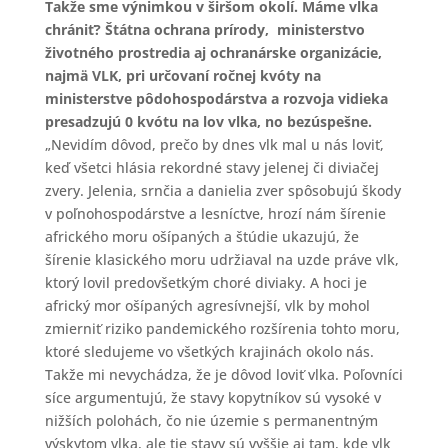
Takže sme výnimkou v širšom okolí. Máme vlka
chrániť? Štátna ochrana prírody, ministerstvo
životného prostredia aj ochranárske organizácie,
najmä VLK, pri určovaní ročnej kvóty na
ministerstve pôdohospodárstva a rozvoja vidieka
presadzujú 0 kvótu na lov vlka, no bezúspešne.
„Nevidím dôvod, prečo by dnes vlk mal u nás loviť,
keď všetci hlásia rekordné stavy jelenej či diviačej
zvery. Jelenia, srnčia a danielia zver spôsobujú škody
v poľnohospodárstve a lesníctve, hrozí nám šírenie
afrického moru ošípaných a štúdie ukazujú, že
šírenie klasického moru udržiaval na uzde práve vlk,
ktorý lovil predovšetkým choré diviaky. A hoci je
africký mor ošípaných agresívnejší, vlk by mohol
zmierniť riziko pandemického rozšírenia tohto moru,
ktoré sledujeme vo všetkých krajinách okolo nás.
Takže mi nevychádza, že je dôvod loviť vlka. Poľovníci
síce argumentujú, že stavy kopytníkov sú vysoké v
nižších polohách, čo nie územie s permanentným
výskytom vlka, ale tie stavy sú vyššie aj tam, kde vlk