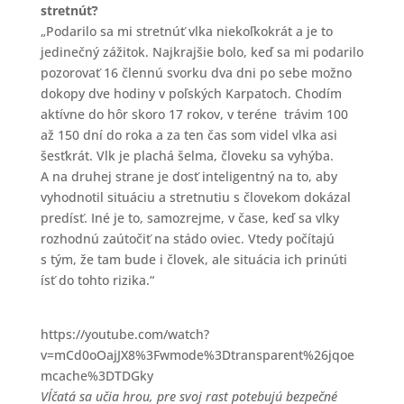
stretnúť?
„Podarilo sa mi stretnúť vlka niekoľkokrát a je to
jedinečný zážitok. Najkrajšie bolo, keď sa mi podarilo
pozorovať 16 člennú svorku dva dni po sebe možno
dokopy dve hodiny v poľských Karpatoch. Chodím
aktívne do hôr skoro 17 rokov, v teréne trávim 100
až 150 dní do roka a za ten čas som videl vlka asi
šesťkrát. Vlk je plachá šelma, človeku sa vyhýba.
A na druhej strane je dosť inteligentný na to, aby
vyhodnotil situáciu a stretnutiu s človekom dokázal
predísť. Iné je to, samozrejme, v čase, keď sa vlky
rozhodnú zaútočiť na stádo oviec. Vtedy počítajú
s tým, že tam bude i človek, ale situácia ich prinúti
ísť do tohto rizika.“
https://youtube.com/watch?
v=mCd0oOajJX8%3Fwmode%3Dtransparent%26jqoe
mcache%3DTDGky
V
ĺčatá sa učia hrou, pre svoj rast potebujú bezpečné