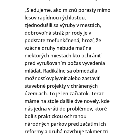
„Sledujeme, ako miznú porasty mimo
lesov rapídnou rýchlosťou,
zjednodušili sa výruby v mestách,
dobrovoľná stráž prírody je v
podstate znefunkčnená, hrozí, že
vzácne druhy nebude mať na
niektorých miestach kto ochrániť
pred vyrušovaním počas vyvedenia
mláďat. Radikálne sa obmedzila
možnosť ovplyvniť alebo zastaviť
stavebné projekty v chránených
územiach. To je len začiatok. Teraz
máme na stole ďalšie dve novely, kde
nás jedna vráti do problémov, ktoré
boli s praktickou ochranou
národných parkov pred začatím ich
reformy a druhá navrhuje takmer tri