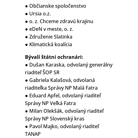
● Občianske spoločenstvo
● Ursia o.z.
● o. z. Chceme zdravú krajinu
● eDeN v meste, o. z.
● Združenie Slatinka
● Klimatická koalícia
Bývalí štátni ochranári:
● Dušan Karaska, odvolaný generálny
riaditeľ ŠOP SR
● Gabriela Kalašová, odvolaná
riaditeľka Správy NP Malá Fatra
● Eduard Apfel, odvolaný riaditeľ
Správy NP Veľká Fatra
● Milan Olekšák, odvolaný riaditeľ
Správy NP Slovenský kras
● Pavol Majko, odvolaný riaditeľ
TANAP