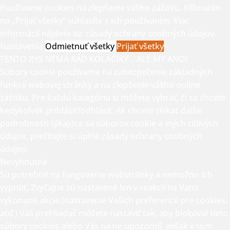
Používame cookies na zlepšenie vášho zážitku. Kliknutím
na „Prijať všetky“ súhlasíte s ich používaním. Viac
informácií nájdete tu:
zásady ochrany osobných údajov.
Nastavenia
Odmietnuť všetky
Prijať všetky
TENTO RYS NEMÁ RÁD KOLÁČIKY... ALE MY ÁNO!
Súbory cookie používame na zabezpečenie základných
funkcií webovej stránky a na zlepšenie vášho online
zážitku. Pre každú kategóriu si môžete vybrať, či sa chcete
kedykoľvek prihlásiť/odhlásiť. Ak chcete získať ďalšie
podrobnosti týkajúce sa súborov cookie a iných citlivých
údajov, prečítajte si úplné
zásady ochrany osobných
údajov.
Nevyhnutné
Sú potrebné na fungovanie webstránky a nemožno ich
vypnúť. Zvyčajne sú nastavené len v reakcii na Vami
vykonané akcie (nastavenie Vašich preferencií pre cookies,
atď.) Váš prehliadač môžete nastaviť tak, aby blokoval tieto
súbory cookies alebo Vás na ne upozornil, avšak v tom