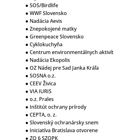
● SOS/Birdlife
● WWF Slovensko
● Nadácia Aevis
● Znepokojené matky
● Greenpeace Slovensko
● Cyklokuchyňa
● Centrum environmentálnych aktivít
● Nadácia Ekopolis
● OZ Nádej pre Sad Janka Kráľa
● SOSNA o.z.
● CEEV Živica
● VIA IURIS
● o.z. Prales
● Inštitút ochrany prírody
● CEPTA, o. z.
● Slovenský ochranársky snem
● Iniciatíva Bratislava otvorene
● ZO 6 SZOPK