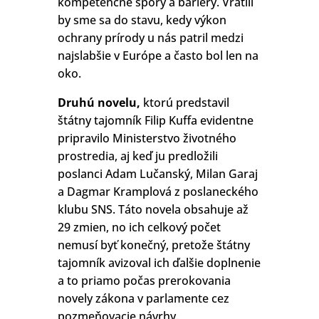
kompetenčné spory a bariéry. Vrátili
by sme sa do stavu, kedy výkon
ochrany prírody u nás patril medzi
najslabšie v Európe a často bol len na
oko.
Druhú novelu,
ktorú predstavil
štátny tajomník Filip Kuffa evidentne
pripravilo Ministerstvo životného
prostredia, aj keď ju predložili
poslanci Adam Lučanský, Milan Garaj
a Dagmar Kramplová z poslaneckého
klubu SNS. Táto novela obsahuje až
29 zmien, no ich celkový počet
nemusí byť konečný, pretože štátny
tajomník avizoval ich ďalšie doplnenie
a to priamo počas prerokovania
novely zákona v parlamente cez
pozmeňovacie návrhy.