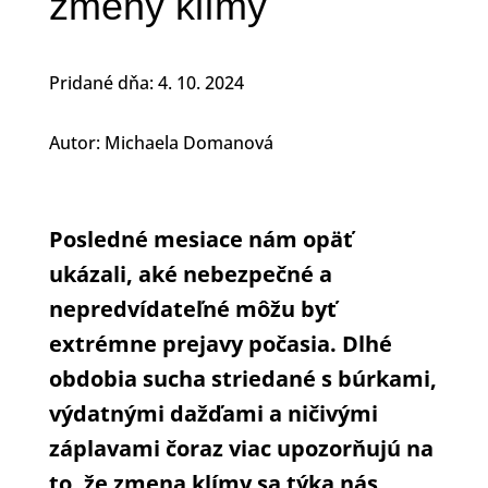
zmeny klímy
Pridané dňa: 4. 10. 2024
Autor: Michaela Domanová
Posledné mesiace nám opäť
ukázali, aké nebezpečné a
nepredvídateľné môžu byť
extrémne prejavy počasia. Dlhé
obdobia sucha striedané s búrkami,
výdatnými dažďami a ničivými
záplavami čoraz viac upozorňujú na
to, že zmena klímy sa týka nás