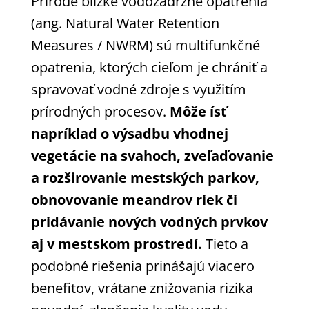
Prírode blízke vodozádržné opatrenia
(ang. Natural Water Retention
Measures / NWRM) sú multifunkčné
opatrenia, ktorých cieľom je chrániť a
spravovať vodné zdroje s využitím
prírodných procesov.
Môže ísť
napríklad o výsadbu vhodnej
vegetácie na svahoch, zveľaďovanie
a rozširovanie mestských parkov,
obnovovanie meandrov riek či
pridávanie nových vodných prvkov
aj v mestskom prostredí.
Tieto a
podobné riešenia prinášajú viacero
benefitov, vrátane znižovania rizika