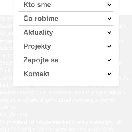
Kto sme
Čo robíme
TENTO RYS NEMÁ RÁD KOLÁČIKY... ALE MY ÁNO!
Používame cookies na zlepšenie vášho zážitku. Kliknutím
Aktuality
na „Prijať všetky“ súhlasíte s ich používaním. Viac
informácií nájdete tu:
zásady ochrany osobných údajov.
Projekty
Nastavenia
Odmietnuť všetky
Prijať všetky
TENTO RYS NEMÁ RÁD KOLÁČIKY... ALE MY ÁNO!
Zapojte sa
Súbory cookie používame na zabezpečenie základných
funkcií webovej stránky a na zlepšenie vášho online
Kontakt
zážitku. Pre každú kategóriu si môžete vybrať, či sa chcete
kedykoľvek prihlásiť/odhlásiť. Ak chcete získať ďalšie
podrobnosti týkajúce sa súborov cookie a iných citlivých
údajov, prečítajte si úplné
zásady ochrany osobných
údajov.
Nevyhnutné
Sú potrebné na fungovanie webstránky a nemožno ich
vypnúť. Zvyčajne sú nastavené len v reakcii na Vami