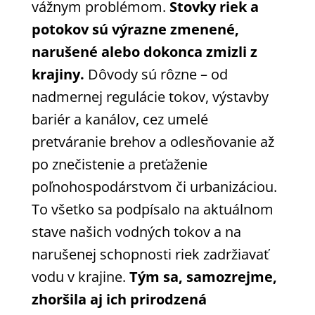
vážnym problémom.
Stovky riek a
potokov sú výrazne zmenené,
narušené alebo dokonca zmizli z
krajiny.
Dôvody sú rôzne – od
nadmernej regulácie tokov, výstavby
bariér a kanálov, cez umelé
pretváranie brehov a odlesňovanie až
po znečistenie a preťaženie
poľnohospodárstvom či urbanizáciou.
To všetko sa podpísalo na aktuálnom
stave našich vodných tokov a na
narušenej schopnosti riek zadržiavať
vodu v krajine.
Tým sa, samozrejme,
zhoršila aj ich prirodzená