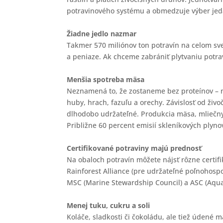
potravinového systému a obmedzuje výber jedá
Žiadne jedlo nazmar
Takmer 570 miliónov ton potravín na celom sve
a peniaze. Ak chceme zabrániť plytvaniu pot
Menšia spotreba mäsa
Neznamená to, že zostaneme bez proteínov – n
huby, hrach, fazuľu a orechy. Závislosť od živ
dlhodobo udržateľné. Produkcia mäsa, mliečnyc
Približne 60 percent emisií skleníkových plyno
Certifikované potraviny majú prednosť
Na obaloch potravín môžete nájsť rôzne certifi
Rainforest Alliance (pre udržateľné poľnohospo
MSC (Marine Stewardship Council) a ASC (Aquac
Menej tuku, cukru a soli
Koláče, sladkosti či čokoládu, ale tiež údené 