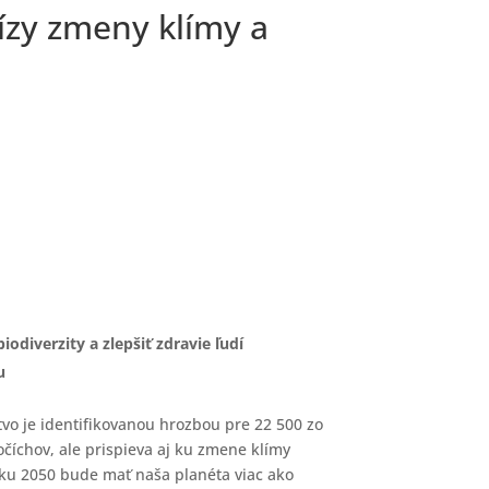
ízy zmeny klímy a
diverzity a zlepšiť zdravie ľudí
u
tvo je identifikovanou hrozbou pre 22 500 zo
vočíchov, ale prispieva aj ku zmene klímy
roku 2050 bude mať naša planéta viac ako