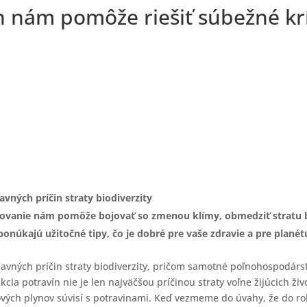
n nám pomôže riešiť súbežné kr
vných príčin straty biodiverzity
vovanie nám pomôže bojovať so zmenou klímy, obmedziť stratu bio
núkajú užitočné tipy, čo je dobré pre vaše zdravie a pre planét
lavných príčin straty biodiverzity, pričom samotné poľnohospodárs
cia potravín nie je len najväčšou príčinou straty voľne žijúcich ži
íkových plynov súvisí s potravinami. Keď vezmeme do úvahy, že do 