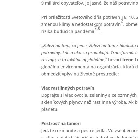
9 miliárd obyvateľov, je jasné, že náš potravin
Pri príležitosti Svetového dňa potravín 16. 1
2
zmenou klímy a nedostatkom potravín
, obmed
7,8
rizika budúcich pandémií
.
„
Záleží na tom, čo jeme. Záleží na tom z hľadiska
potraviny, kde a ako sa produkujú. Transformáci
rozvoja, a to lokálne aj globálne,
“ hovorí
Irene 
globálna environmentálna organizácia, ktorá 
obmedziť vplyv na životné prostredie:
Viac rastlinných potravín
Doprajte si viac ovocia, zeleniny a celozrnnýc
skleníkových plynov než rastlinná výroba. Ak 
planétu.
Pestrosť na tanieri
Jedzte rozmanité a pestré jedlá. Vo všeobecno
rastlín a piatich živočíšnych druhov. Jednotvá