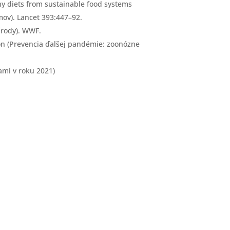
thy diets from sustainable food systems
mov). Lancet 393:447–92.
írody). WWF.
ion (Prevencia ďalšej pandémie: zoonózne
ami v roku 2021)