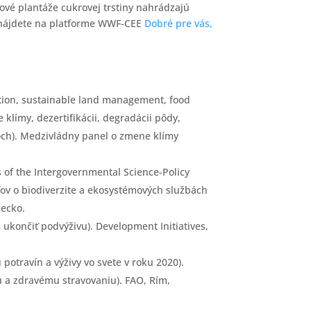
Nové plantáže cukrovej trstiny nahrádzajú
e, nájdete na platforme WWF-CEE
Dobré pre vás,
ation, sustainable land management, food
klímy, dezertifikácii, degradácii pôdy,
ch). Medzivládny panel o zmene klímy
 of the Intergovernmental Science-Policy
ľov o biodiverzite a ekosystémových službách
mecko.
m ukončiť podvýživu). Development Initiatives,
potravín a výživy vo svete v roku 2020).
u a zdravému stravovaniu). FAO, Rím,