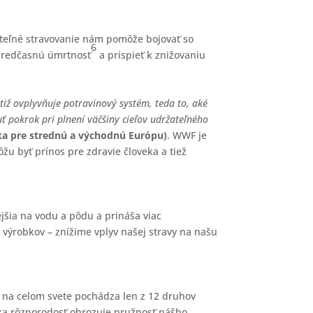
žateľné stravovanie nám pomôže bojovať so
6
 predčasnú úmrtnosť
a prispieť k znižovaniu
tiž ovplyvňuje potravinový systém, teda to, aké
 pokrok pri plnení väčšiny cieľov udržateľného
ka pre strednú a východnú Európu)
. WWF je
ôžu byť prínos pre zdravie človeka a tiež
ejšia na vodu a pôdu a prináša viac
 výrobkov – znížime vplyv našej stravy na našu
n na celom svete pochádza len z 12 druhov
Nízka rôznorodosť ohrozuje pružnosť nášho