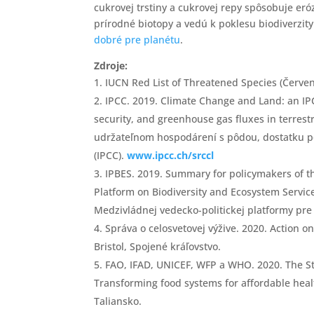
cukrovej trstiny a cukrovej repy spôsobuje eró
prírodné biotopy a vedú k poklesu biodiverzit
dobré pre planétu
.
Zdroje:
IUCN Red List of Threatened Species (Červ
IPCC. 2019. Climate Change and Land: an IP
security, and greenhouse gas fluxes in terrest
udržateľnom hospodárení s pôdou, dostatku p
(IPCC).
www.ipcc.ch/srccl
IPBES. 2019. Summary for policymakers of th
Platform on Biodiversity and Ecosystem Servic
Medzivládnej vedecko-politickej platformy pre
Správa o celosvetovej výžive. 2020. Action o
Bristol, Spojené kráľovstvo.
FAO, IFAD, UNICEF, WFP a WHO. 2020. The Sta
Transforming food systems for affordable hea
Taliansko.