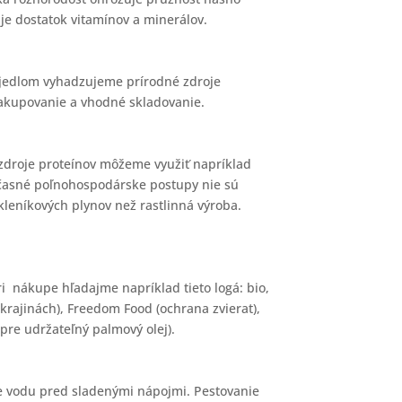
je dostatok vitamínov a minerálov.
 jedlom vyhadzujeme prírodné zdroje
akupovanie a vhodné skladovanie.
zdroje proteínov môžeme využiť napríklad
 Súčasné poľnohospodárske postupy nie sú
kleníkových plynov než rastlinná výroba.
ri nákupe hľadajme napríklad tieto logá: bio,
krajinách), Freedom Food (ochrana zvierat),
pre udržateľný palmový olej).
ite vodu pred sladenými nápojmi. Pestovanie