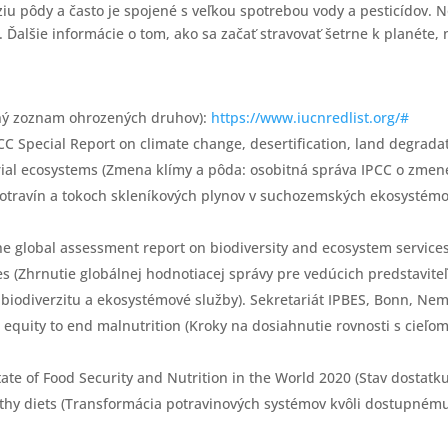
ziu pôdy a často je spojené s veľkou spotrebou vody a pesticídov. 
y. Ďalšie informácie o tom, ako sa začať stravovať šetrne k planét
ený zoznam ohrozených druhov):
https://www.iucnredlist.org/#
CC Special Report on climate change, desertification, land degrad
rial ecosystems (Zmena klímy a pôda: osobitná správa IPCC o zmene 
otravín a tokoch skleníkových plynov v suchozemských ekosystémo
e global assessment report on biodiversity and ecosystem services
es (Zhrnutie globálnej hodnotiacej správy pre vedúcich predstavite
 biodiverzitu a ekosystémové služby). Sekretariát IPBES, Bonn, Ne
n equity to end malnutrition (Kroky na dosiahnutie rovnosti s cieľo
te of Food Security and Nutrition in the World 2020 (Stav dostatku 
lthy diets (Transformácia potravinových systémov kvôli dostupném