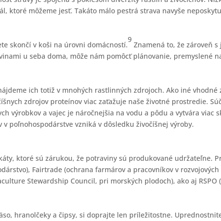
l, ktoré môžeme jesť. Takáto málo pestrá strava navyše neposkytu
9
te skončí v koši na úrovni domácností.
Znamená to, že zároveň s
ravinami u seba doma, môže nám pomôcť plánovanie, premyslené n
ájdeme ich totiž v mnohých rastlinných zdrojoch. Ako iné vhodné 
očíšnych zdrojov proteínov viac zaťažuje naše životné prostredie.
h výrobkov a vajec je náročnejšia na vodu a pôdu a vytvára viac s
v v poľnohospodárstve vzniká v dôsledku živočíšnej výroby.
káty, ktoré sú zárukou, že potraviny sú produkované udržateľne. P
dárstvo), Fairtrade (ochrana farmárov a pracovníkov v rozvojových 
ulture Stewardship Council, pri morských plodoch), ako aj RSPO (
mäso, hranolčeky a čipsy, si doprajte len príležitostne. Uprednostn