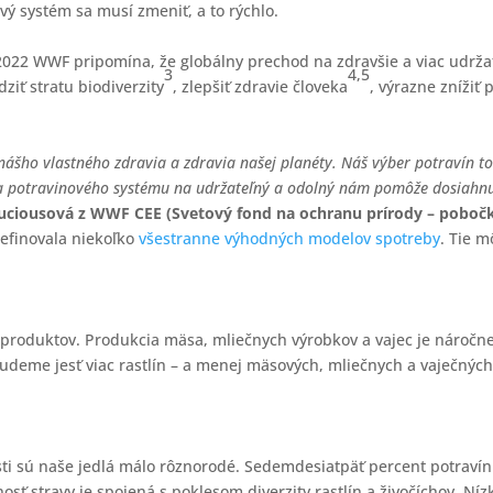
ový systém sa musí zmeniť, a to rýchlo.
0. 2022 WWF pripomína, že globálny prechod na zdravšie a viac udr
3
4,5
ziť stratu biodiverzity
, zlepšiť zdravie človeka
, výrazne znížiť
 nášho vlastného zdravia a zdravia našej planéty. Náš výber potravín to
a potravinového systému na udržateľný a odolný nám pomôže dosiahnuť
Luciousová z WWF CEE (Svetový fond na ochranu prírody – poboč
definovala niekoľko
všestranne výhodných modelov spotreby
. Tie m
h produktov. Produkcia mäsa, mliečnych výrobkov a vajec je náročn
budeme jesť viac rastlín – a menej mäsových, mliečnych a vaječných
sti sú naše jedlá málo rôznorodé. Sedemdesiatpäť percent potraví
rnosť stravy je spojená s poklesom diverzity rastlín a živočíchov. 