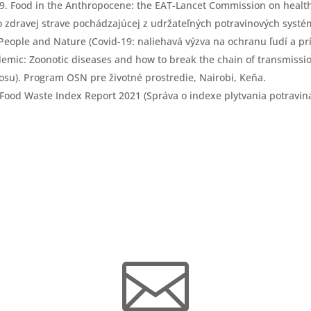
 2019. Food in the Anthropocene: the EAT-Lancet Commission on heal
o zdravej strave pochádzajúcej z udržateľných potravinových systé
 People and Nature (Covid-19: naliehavá výzva na ochranu ľudí a pr
demic: Zoonotic diseases and how to break the chain of transmiss
osu). Program OSN pre životné prostredie, Nairobi, Keňa.
 Food Waste Index Report 2021 (Správa o indexe plytvania potravin
