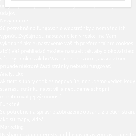
údajov, prečítajte si úplné
zásady ochrany osobných
údajov.
Nevyhnutné
Sú potrebné na fungovanie webstránky a nemožno ich
vypnúť. Zvyčajne sú nastavené len v reakcii na Vami
vykonané akcie (nastavenie Vašich preferencií pre cookies,
atď.) Váš prehliadač môžete nastaviť tak, aby blokoval tieto
súbory cookies alebo Vás na ne upozornil, avšak v tom
prípade niektoré časti stránky nebudú fungovať.
Analytické
Ak tieto súbory cookies nepovolíte, nebudeme vedieť, kedy
ste našu stránku navštívili a nebudeme schopní
monitorovať jej výkonnosť.
Funkčné
Sú potrebné na správne zobrazenie obsahu z tretích strán,
ako sú mapy, videá.
Marketing
By sharing your interests and behavior as you visit our site,