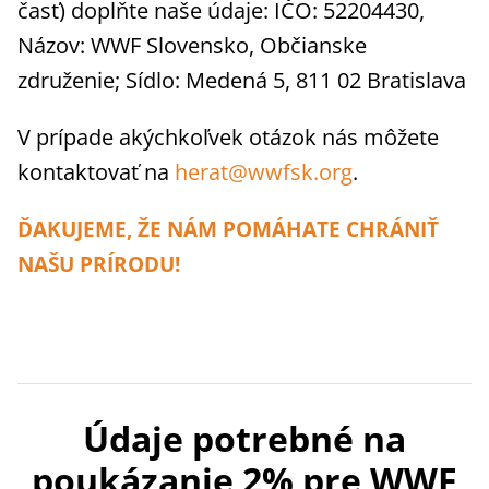
časť) doplňte naše údaje: IČO: 52204430,
Názov: WWF Slovensko, Občianske
združenie; Sídlo: Medená 5, 811 02 Bratislava
V prípade akýchkoľvek otázok nás môžete
kontaktovať na
herat@wwfsk.org
.
ĎAKUJEME, ŽE NÁM POMÁHATE CHRÁNIŤ
NAŠU PRÍRODU!
Údaje potrebné na
poukázanie 2% pre WWF