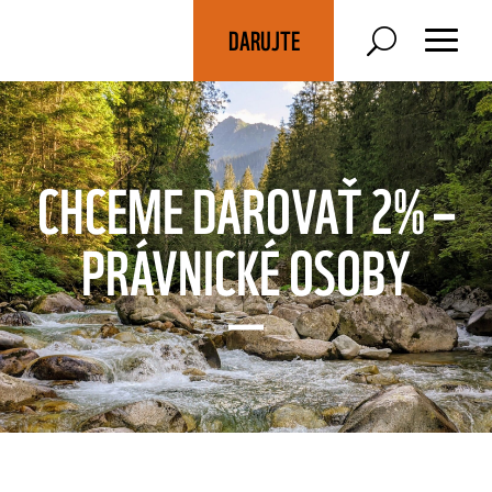
DARUJTE
CHCEME DAROVAŤ 2% –
PRÁVNICKÉ OSOBY