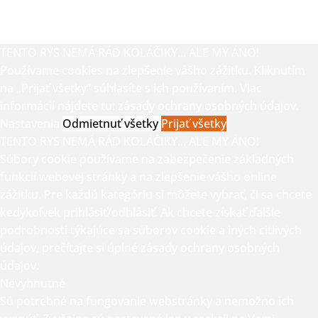
TENTO RYS NEMÁ RÁD KOLÁČIKY... ALE MY ÁNO!
Používame cookies na zlepšenie vášho zážitku. Kliknutím
na „Prijať všetky“ súhlasíte s ich používaním. Viac
informácií nájdete tu:
zásady ochrany osobných údajov.
Nastavenia
Odmietnuť všetky
Prijať všetky
TENTO RYS NEMÁ RÁD KOLÁČIKY... ALE MY ÁNO!
Súbory cookie používame na zabezpečenie základných
funkcií webovej stránky a na zlepšenie vášho online
zážitku. Pre každú kategóriu si môžete vybrať, či sa chcete
kedykoľvek prihlásiť/odhlásiť. Ak chcete získať ďalšie
podrobnosti týkajúce sa súborov cookie a iných citlivých
údajov, prečítajte si úplné
zásady ochrany osobných
údajov.
Nevyhnutné
Sú potrebné na fungovanie webstránky a nemožno ich