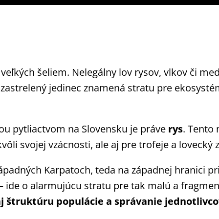
h veľkých šeliem. Nelegálny lov rysov, vlkov či m
ý zastrelený jedinec znamená stratu pre ekosyst
ou pytliactvom na Slovensku je práve
rys
. Tento
li svojej vzácnosti, ale aj pre trofeje a lovecký z
ápadných Karpatoch, teda na západnej hranici pr
– ide o alarmujúcu stratu pre tak malú a fragme
j štruktúru populácie a správanie jednotlivco