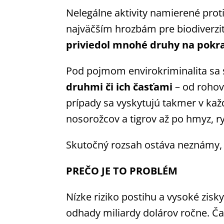
Nelegálne aktivity namierené prot
najväčším hrozbám pre biodiverzit
priviedol mnohé druhy na pokra
Pod pojmom envirokriminalita sa 
druhmi či ich časťami
– od rohov 
prípady sa vyskytujú takmer v kaž
nosorožcov a tigrov až po hmyz, ryb
Skutočný rozsah ostáva neznámy,
PREČO JE TO PROBLÉM
Nízke riziko postihu a vysoké zisky
odhady miliardy dolárov ročne. Č