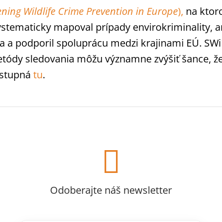
ning Wildlife Crime Prevention in Europe
),
na ktor
ystematicky mapoval prípady envirokriminality, a
 a podporil spoluprácu medzi krajinami EÚ. SWiP
etódy sledovania môžu významne zvýšiť šance, že
dostupná
tu
.

Odoberajte náš newsletter