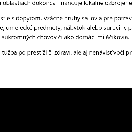
 oblastiach dokonca financuje lokálne ozbrojené 
rastie s dopytom. Vzácne druhy sa lovia pre potrav
feje, umelecké predmety, nábytok alebo suroviny 
o súkromných chovov či ako domáci miláčikovia.
úžba po prestíži či zdraví, ale aj nenávisť voči 