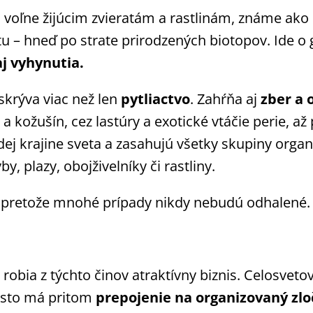
i voľne žijúcim zvieratám a rastlinám, známe ako
u – hneď po strate prirodzených biotopov. Ide o
j vyhynutia.
skrýva viac než len
pytliactvo
. Zahŕňa aj
zber a
a kožušín, cez lastúry a exotické vtáčie perie, až
dej krajine sveta a zasahujú všetky skupiny orga
y, plazy, obojživelníky či rastliny.
 pretože mnohé prípady nikdy nebudú odhalené.
 robia z týchto činov atraktívny biznis. Celosvet
asto má pritom
prepojenie na organizovaný zlo