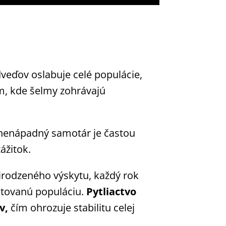
edveďov oslabuje celé populácie,
ém, kde šelmy zohrávajú
 nenápadný samotár je častou
ážitok.
irodzeného výskytu, každý rok
ntovanú populáciu.
Pytliactvo
v,
čím ohrozuje stabilitu celej