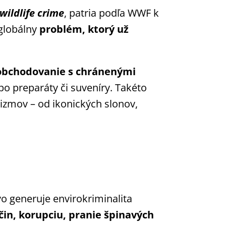
wildlife crime
, patria podľa WWF k
 globálny
problém, ktorý už
 obchodovanie s chránenými
 po preparáty či suveníry. Takéto
nizmov – od ikonických slonov,
ovo generuje envirokriminalita
čin, korupciu, pranie špinavých