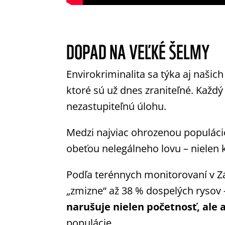
DOPAD NA VEĽKÉ ŠELMY
Envirokriminalita sa týka aj našic
ktoré sú už dnes zraniteľné. Každ
nezastupiteľnú úlohu.
Medzi najviac ohrozenou populáci
obeťou nelegálneho lovu – nielen kvô
Podľa terénnych monitorovaní v Z
„zmizne“ až 38 % dospelých rysov 
narušuje nielen početnosť, ale a
populácie.