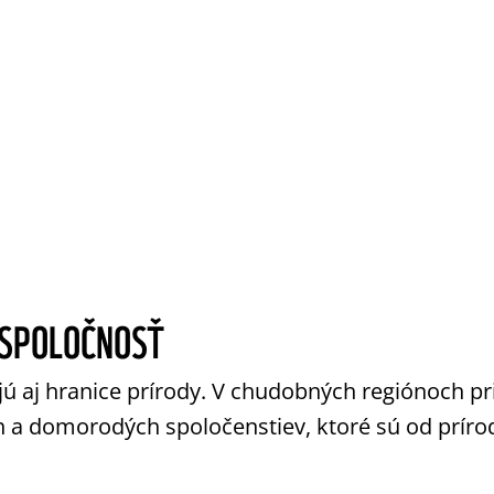
 SPOLOČNOSŤ
ú aj hranice prírody. V chudobných regiónoch pri
ch a domorodých spoločenstiev, ktoré sú od prír