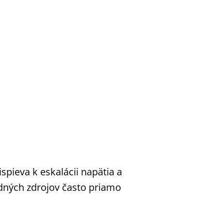
spieva k eskalácii napätia a
odných zdrojov často priamo