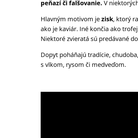
peňazí či falšovanie.
V niektorých
Hlavným motivom je
zisk
, ktorý 
ako je kaviár. Iné končia ako tro
Niektoré zvieratá sú predávané d
Dopyt poháňajú tradície, chudoba, t
s vlkom, rysom či medveďom.