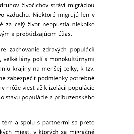
uhov živočíchov strávi migráciou
 vo vzduchu. Niektoré migrujú len v
ré za celý život neopustia niekoľko
avým a prebúdzajúcim úžas.
re zachovanie zdravých populácií
, veľké lány polí s monokultúrnymi
niu krajiny na menšej celky, k tzv.
hopné zabezpečiť podmienky potrebné
y môže viesť až k izolácii populácie
ho stavu populácie a príbuzenského
 tém a spolu s partnermi sa preto
ckých miest, v ktorých sa migračné