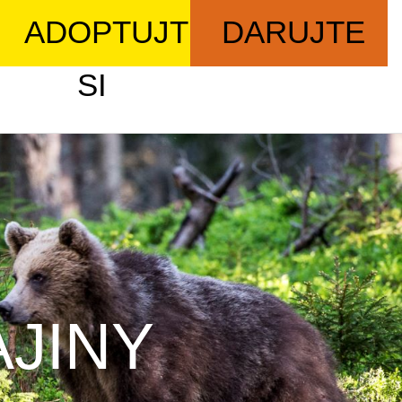
ADOPTUJTE
DARUJTE
SI
AJINY