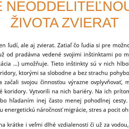
JE NEODDELITEĽNO
ŽIVOTA ZVIERAT
 ľudí, ale aj zvierat. Zatiaľ čo ľudia si pre mož
už od pradávna vedené svojimi inštinktami po mi
tácia …) umožňuje. Tieto inštinkty sú v nich hlb
ridory, ktorými sa slobodne a bez strachu pohybova
a začali svojou činnosťou výrazne ovplyvňovať,
koridory. Vytvorili na nich bariéry. Na ich príto
bo hľadaním inej často menej pohodlnej cesty
 energetickú náročnosť migrácie, stres a pocit oh
na krátke i veľmi dlhé vzdialenosti či už za vodou