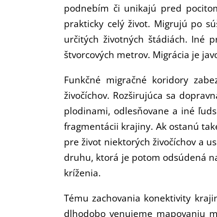
podnebím či unikajú pred pocito
prakticky celý život. Migrujú po s
určitých životných štádiách. Iné p
štvorcových metrov. Migrácia je j
Funkčné migračné koridory zabez
živočíchov. Rozširujúca sa doprav
plodinami, odlesňovane a iné ľudsk
fragmentácii krajiny. Ak ostanú ta
pre život niektorých živočíchov a u
druhu, ktorá je potom odsúdená na
kríženia.
Tému zachovania konektivity kraj
dlhodobo venujeme mapovaniu migra