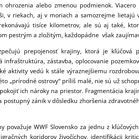
m ohrozenia alebo zmenou podmienok. Viacero dr
úši, v riekach, aj v moriach a samozrejme lietajú
rekonávajú tisíce kilometrov, ale sú aj také, kto
avom pestrým a zložitým, každopádne však zaujím
pečujú prepojenosť krajiny, ktorá je kľúčová p
ná infraštruktúra, zástavba, oplocovanie pozemkov
é aktivity vedú k stále výraznejšiemu rozdrobova
kéto „prírodné ostrovy“ príliš malé, nie sú už sc
spokojiť ich nároky na priestor. Fragmentácia krajin
 postupný zánik v dôsledku zhoršenia zdravotné
iny považuje WWF Slovensko za jednu z kľúčových
čných koridorov živočíchov, identifikácii kriti