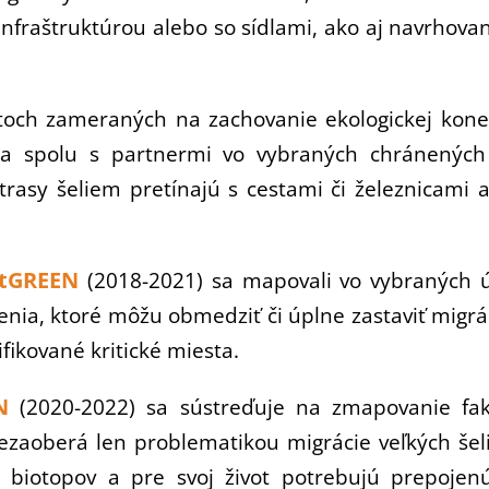
infraštruktúrou alebo so sídlami, ako aj navrhovan
ktoch zameraných na zachovanie ekologickej kone
a spolu s partnermi vo vybraných chránených 
trasy šeliem pretínajú s cestami či železnicami 
tGREEN
(2018-2021) sa mapovali vo vybraných úz
enia, ktoré môžu obmedziť či úplne zastaviť migrác
ifikované kritické miesta.
N
(2020-2022) sa sústreďuje na zmapovanie fakt
zaoberá len problematikou migrácie veľkých šelie
 biotopov a pre svoj život potrebujú prepojenú