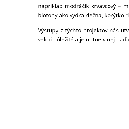
napríklad modráčik krvavcový – mo
biotopy ako vydra riečna, korýtko r
Výstupy z týchto projektov nás ut
veľmi dôležité a je nutné v nej naď