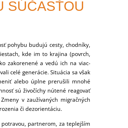
U SÚČASŤOU
nosť pohybu budujú cesty, chodníky,
estach, kde im to krajina (povrch,
oko zakorenené a vedú ich na viac-
li celé generácie. Situácia sa však
 meniť alebo úplne prerušili mnohé
mnosť sú živočíchy nútené reagovať
. Zmeny v zaužívaných migračných
rozenia či dezorientáciu.
, potravou, partnerom, za teplejším