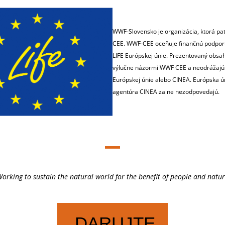
WWF-Slovensko je organizácia, ktorá pa
CEE. WWF-CEE oceňuje finančnú podpor
LIFE Európskej únie. Prezentovaný obsa
výlučne názormi WWF CEE a neodrážajú
Európskej únie alebo CINEA. Európska ú
agentúra CINEA za ne nezodpovedajú.
orking to sustain the natural world for the benefit of people and natu
DARUJTE