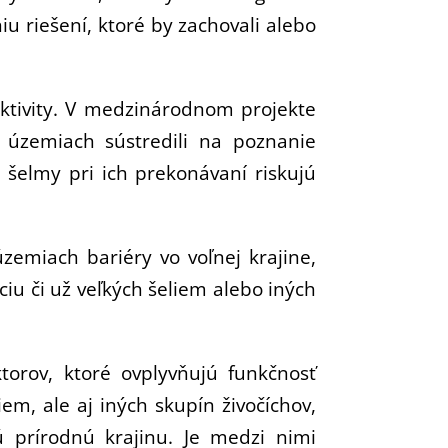
iu riešení, ktoré by zachovali alebo
ktivity. V medzinárodnom projekte
územiach sústredili na poznanie
a šelmy pri ich prekonávaní riskujú
emiach bariéry vo voľnej krajine,
iu či už veľkých šeliem alebo iných
orov, ktoré ovplyvňujú funkčnosť
m, ale aj iných skupín živočíchov,
 prírodnú krajinu. Je medzi nimi