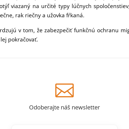
týľ viazaný na určité typy lúčnych spoločenstiev,
iečne, rak riečny a užovka fŕkaná.
vrdzujú v tom, že zabezpečiť funkčnú ochranu mi
alej pokračovať.

Odoberajte náš newsletter