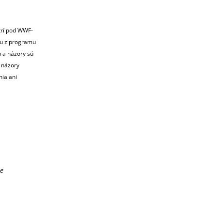
trí pod WWF-
u z programu
h a názory sú
 názory
nia ani
re