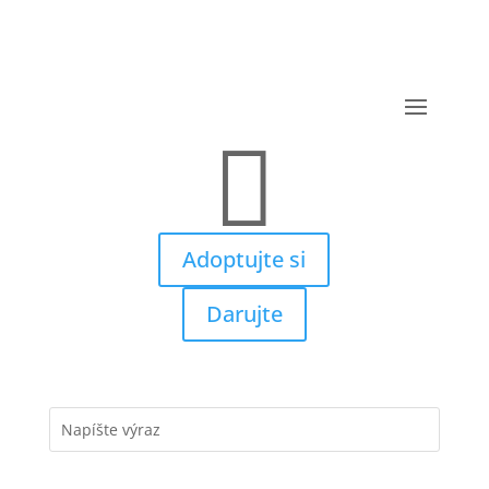

Adoptujte si
Darujte