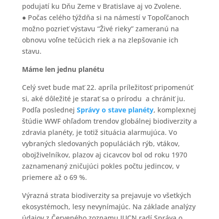
podujatí ku Dňu Zeme v Bratislave aj vo Zvolene.
● Počas celého týždňa si na námestí v Topoľčanoch
možno pozrieť výstavu “Živé rieky” zameranú na
obnovu voľne tečúcich riek a na zlepšovanie ich
stavu.
Máme len jednu planétu
Celý svet bude mať 22. apríla príležitosť pripomenúť
si, aké dôležité je starať sa o prírodu a chrániť ju.
Podľa poslednej
Správy o stave planéty
, komplexnej
štúdie WWF ohľadom trendov globálnej biodiverzity a
zdravia planéty, je totiž situácia alarmujúca. Vo
vybraných sledovaných populáciách rýb, vtákov,
obojživelníkov, plazov aj cicavcov bol od roku 1970
zaznamenaný zničujúci pokles počtu jedincov, v
priemere až o 69 %.
Výrazná strata biodiverzity sa prejavuje vo všetkých
ekosystémoch, lesy nevynímajúc. Na základe analýzy
údajov z Červeného zoznamu IUCN radí Správa o