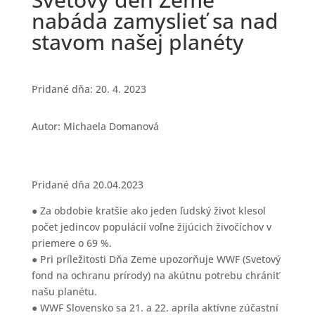
nabáda zamyslieť sa nad
stavom našej planéty
Pridané dňa: 20. 4. 2023
Autor: Michaela Domanová
Pridané dňa 20.04.2023
● Za obdobie kratšie ako jeden ľudský život klesol
počet jedincov populácií voľne žijúcich živočíchov v
priemere o 69 %.
● Pri príležitosti Dňa Zeme upozorňuje WWF (Svetový
fond na ochranu prírody) na akútnu potrebu chrániť
našu planétu.
● WWF Slovensko sa 21. a 22. apríla aktívne zúčastní