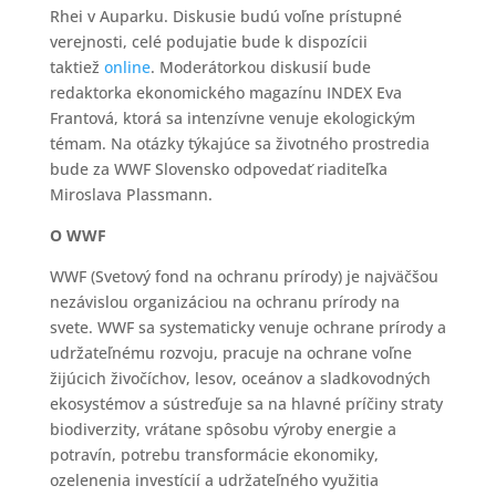
Rhei v Auparku. Diskusie budú voľne prístupné
verejnosti, celé podujatie bude k dispozícii
taktiež
online
. Moderátorkou diskusií bude
redaktorka ekonomického magazínu INDEX Eva
Frantová, ktorá sa intenzívne venuje ekologickým
témam. Na otázky týkajúce sa životného prostredia
bude za WWF Slovensko odpovedať riaditeľka
Miroslava Plassmann.
O WWF
WWF (Svetový fond na ochranu prírody) je najväčšou
nezávislou organizáciou na ochranu prírody na
svete. WWF sa systematicky venuje ochrane prírody a
udržateľnému rozvoju, pracuje na ochrane voľne
žijúcich živočíchov, lesov, oceánov a sladkovodných
ekosystémov a sústreďuje sa na hlavné príčiny straty
biodiverzity, vrátane spôsobu výroby energie a
potravín, potrebu transformácie ekonomiky,
ozelenenia investícií a udržateľného využitia