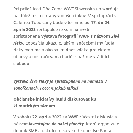
Pri príležitosti Dňa Zeme WWF Slovensko upozorňuje
na dôležitosť ochrany vodných tokov. V spolupráci s
Galériou Topoľčany bude v termíne od
17. do 24.
apríla
2023
na topoľčianskom námestí
sprístupnená
výstava fotografií WWF s názvom
Živé
rieky
. Expozícia ukazuje, akými spôsobmi my ľudia
rieky meníme a ako sa im dnes vďaka projektom
obnovy a odstraňovania bariér snažíme vrátiť ich
slobodu.
Výstava Živé rieky je sprístupnená na námestí v
Topoľčanoch. Foto: ©Jakub Mikuš
Občianske iniciatívy budú diskutovať ku
klimatickým témam
V sobotu
22. apríla 2023
sa WWF zúčastní diskusie s
názvom
Investujme do našej planéty
, ktorú organizuje
denník SME a uskutoční sa v kníhkupectve Panta