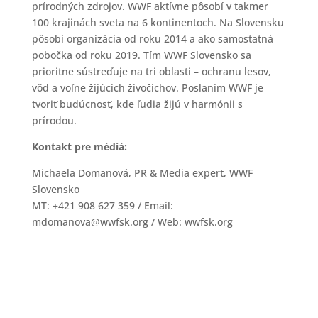
prírodných zdrojov. WWF aktívne pôsobí v takmer
100 krajinách sveta na 6 kontinentoch. Na Slovensku
pôsobí organizácia od roku 2014 a ako samostatná
pobočka od roku 2019. Tím WWF Slovensko sa
prioritne sústreďuje na tri oblasti – ochranu lesov,
vôd a voľne žijúcich živočíchov. Poslaním WWF je
tvoriť budúcnosť, kde ľudia žijú v harmónii s
prírodou.
Kontakt pre médiá:
Michaela Domanová, PR & Media expert, WWF
Slovensko
MT: +421 908 627 359 / Email:
mdomanova@wwfsk.org / Web: wwfsk.org