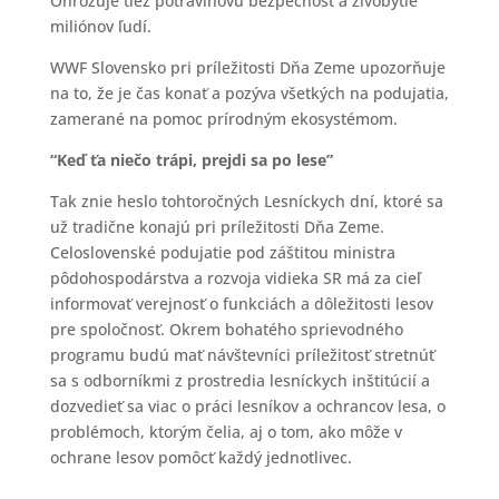
Ohrozuje tiež potravinovú bezpečnosť a živobytie
miliónov ľudí.
WWF Slovensko pri príležitosti Dňa Zeme upozorňuje
na to, že je čas konať a pozýva všetkých na podujatia,
zamerané na pomoc prírodným ekosystémom.
“Keď ťa niečo trápi, prejdi sa po lese”
Tak znie heslo tohtoročných Lesníckych dní, ktoré sa
už tradične konajú pri príležitosti Dňa Zeme.
Celoslovenské podujatie pod záštitou ministra
pôdohospodárstva a rozvoja vidieka SR má za cieľ
informovať verejnosť o funkciách a dôležitosti lesov
pre spoločnosť. Okrem bohatého sprievodného
programu budú mať návštevníci príležitosť stretnúť
sa s odborníkmi z prostredia lesníckych inštitúcií a
dozvedieť sa viac o práci lesníkov a ochrancov lesa, o
problémoch, ktorým čelia, aj o tom, ako môže v
ochrane lesov pomôcť každý jednotlivec.