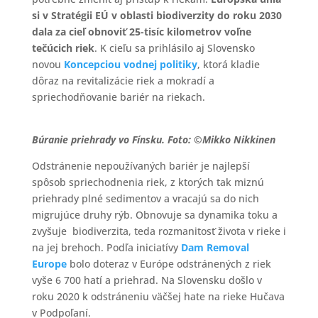
si v Stratégii EÚ v oblasti biodiverzity do roku 2030
dala za cieľ obnoviť 25-tisíc kilometrov voľne
tečúcich riek
. K cieľu sa prihlásilo aj Slovensko
novou
Koncepciou vodnej politiky
, ktorá kladie
dôraz na revitalizácie riek a mokradí a
spriechodňovanie bariér na riekach.
Búranie priehrady vo Fínsku. Foto: ©Mikko Nikkinen
Odstránenie nepoužívaných bariér je najlepší
spôsob spriechodnenia riek, z ktorých tak miznú
priehrady plné sedimentov a vracajú sa do nich
migrujúce druhy rýb. Obnovuje sa dynamika toku a
zvyšuje biodiverzita, teda rozmanitosť života v rieke i
na jej brehoch. Podľa iniciatívy
Dam Removal
Europe
bolo doteraz v Európe odstránených z riek
vyše 6 700 hatí a priehrad. Na Slovensku došlo v
roku 2020 k odstráneniu väčšej hate na rieke Hučava
v Podpoľaní.