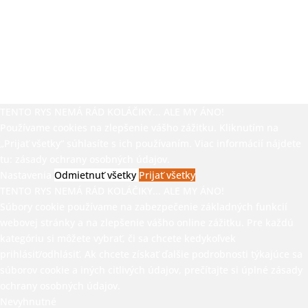
TENTO RYS NEMÁ RÁD KOLÁČIKY... ALE MY ÁNO!
Používame cookies na zlepšenie vášho zážitku. Kliknutím na
„Prijať všetky“ súhlasíte s ich používaním. Viac informácií nájdete
tu:
zásady ochrany osobných údajov.
Nastavenia
Odmietnuť všetky
Prijať všetky
TENTO RYS NEMÁ RÁD KOLÁČIKY... ALE MY ÁNO!
Súbory cookie používame na zabezpečenie základných funkcií
webovej stránky a na zlepšenie vášho online zážitku. Pre každú
kategóriu si môžete vybrať, či sa chcete kedykoľvek
prihlásiť/odhlásiť. Ak chcete získať ďalšie podrobnosti týkajúce sa
súborov cookie a iných citlivých údajov, prečítajte si úplné
zásady
ochrany osobných údajov.
Nevyhnutné