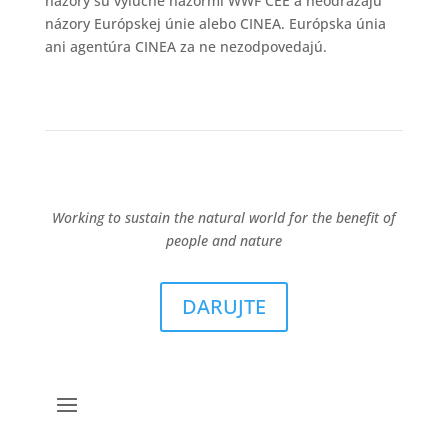
názory sú výlučne názormi WWF CEE a neodrážajú
názory Európskej únie alebo CINEA. Európska únia
ani agentúra CINEA za ne nezodpovedajú.
Working to sustain the natural world for the benefit of
people and nature
DARUJTE