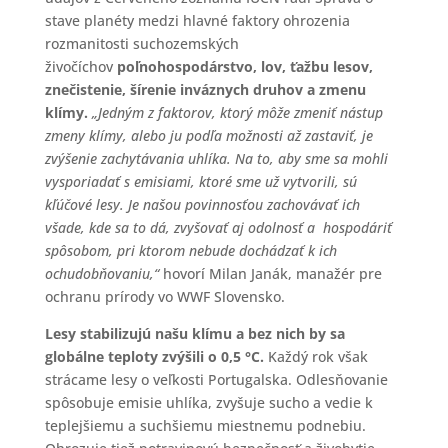
stave planéty medzi hlavné faktory ohrozenia
rozmanitosti suchozemských
živočíchov
poľnohospodárstvo, lov, ťažbu lesov,
znečistenie, šírenie inváznych druhov a zmenu
klímy.
„Jedným z faktorov, ktorý môže zmeniť nástup
zmeny klímy, alebo ju podľa možnosti až zastaviť, je
zvýšenie zachytávania uhlíka. Na to, aby sme sa mohli
vysporiadať s emisiami, ktoré sme už vytvorili, sú
kľúčové lesy. Je našou povinnosťou zachovávať ich
všade, kde sa to dá, zvyšovať aj odolnosť a hospodáriť
spôsobom, pri ktorom nebude dochádzať k ich
ochudobňovaniu,“
hovorí Milan Janák, manažér pre
ochranu prírody vo WWF Slovensko.
Lesy stabilizujú našu klímu a bez nich by sa
globálne teploty zvýšili o 0,5 °C.
Každý rok však
strácame lesy o veľkosti Portugalska. Odlesňovanie
spôsobuje emisie uhlíka, zvyšuje sucho a vedie k
teplejšiemu a suchšiemu miestnemu podnebiu.