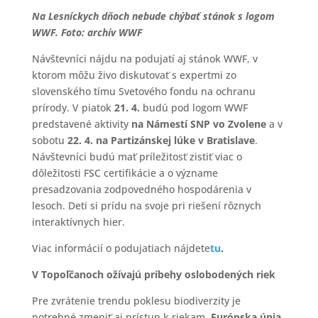
Na Lesníckych dňoch nebude chýbať stánok s logom
WWF. Foto: archív WWF
Návštevníci nájdu na podujatí aj stánok WWF, v
ktorom môžu živo diskutovať s expertmi zo
slovenského tímu Svetového fondu na ochranu
prírody. V piatok
21. 4.
budú pod logom WWF
predstavené aktivity
na Námestí SNP vo Zvolene
a v
sobotu
22. 4. na Partizánskej lúke v Bratislave
.
Návštevníci budú mať príležitosť zistiť viac o
dôležitosti FSC certifikácie a o význame
presadzovania zodpovedného hospodárenia v
lesoch. Deti si prídu na svoje pri riešení rôznych
interaktívnych hier.
Viac informácií o podujatiach nájdete
tu
.
V Topoľčanoch ožívajú príbehy oslobodených riek
Pre zvrátenie trendu poklesu biodiverzity je
potrebné zmeniť aj prístup k riekam.
Európska únia