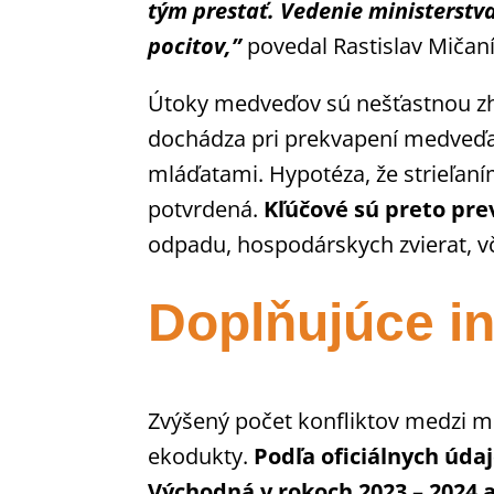
tým prestať. Vedenie ministerst
pocitov,”
povedal Rastislav Mičaní
Útoky medveďov sú nešťastnou zh
dochádza pri prekvapení medveďa
mláďatami. Hypotéza, že strieľa
potvrdená.
Kľúčové sú preto pre
odpadu, hospodárskych zvierat, vče
Doplňujúce i
Zvýšený počet konfliktov medzi 
ekodukty.
Podľa oficiálnych úda
Východná v rokoch 2023 – 2024