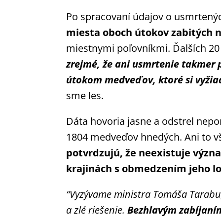
Po spracovaní údajov o usmrtených
miesta oboch útokov zabitých
miestnymi poľovníkmi. Ďalších 20
zrejmé, že ani usmrtenie takmer
útokom medveďov, ktoré si vyžia
sme les.
Dáta hovoria jasne a odstrel nepo
1804 medveďov hnedých. Ani to v
potvrdzujú, že neexistuje význa
krajinách s obmedzením jeho l
“Vyzývame ministra Tomáša Tarabu,
a zlé riešenie.
Bezhlavým zabíjaní