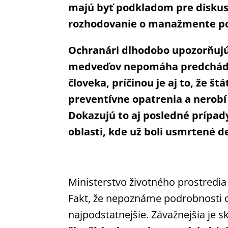
majú byť podkladom pre diskus
rozhodovanie o manažmente p
Ochranári dlhodobo upozorňujú,
medveďov nepomáha predchád
človeka, príčinou je aj to, že š
preventívne opatrenia a nerobí
Dokazujú to aj posledné prípady,
oblasti, kde už boli usmrtené 
Ministerstvo životného prostredi
Fakt, že nepoznáme podrobnosti o 
najpodstatnejšie. Závažnejšia je s