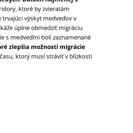
idory, ktoré by zvieratám
 trvajúci výskyt medveďov v
dokáže úplne obmedziť migráciu
ízie s medveďmi boli zaznamenané
oré zlepšia možnosti migrácie
su, ktorý musí stráviť v blízkosti