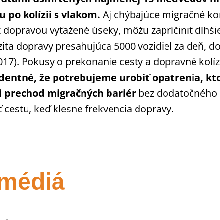
 po kolízii s vlakom.
Aj chýbajúce migračné kor
dopravou vyťažené úseky, môžu zapríčiniť dlhšie
enzita dopravy presahujúca 5000 vozidiel za deň, 
2017). Pokusy o prekonanie cesty a dopravné kol
identné, že potrebujeme urobiť opatrenia, kt
 prechod migračných bariér
bez dodatočného ča
ať cestu, keď klesne frekvencia dopravy.
 médiá