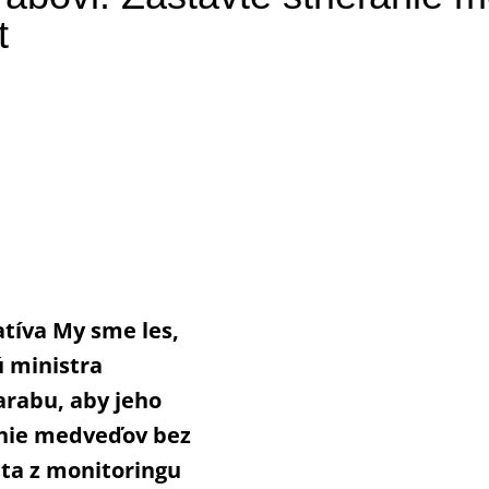
t
atíva My sme les,
ú ministra
arabu, aby jeho
ľanie medveďov bez
áta z monitoringu