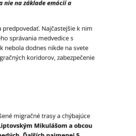
a nie na základe emócií a
predpovedať. Najčastejšie k nim
ého správania medvedice s
k nebola dodnes nikde na svete
gračných koridorov, zabezpečenie
ené migračné trasy a chýbajúce
i Liptovským Mikulášom a obcou
edých. Ďalších najmenej 5