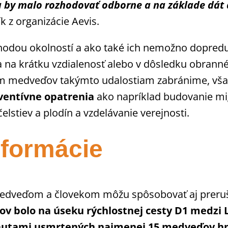
va by malo rozhodovať odborne a na
základe dát 
k z organizácie Aevis.
odou okolností a ako také ich nemožno dopredu 
 na krátku vzdialenosť alebo v dôsledku obrann
ním medveďov takýmto udalostiam zabránime, vša
ventívne opatrenia
ako napríklad budovanie mi
lstiev a plodín a vzdelávanie verejnosti.
nformácie
medveďom a človekom môžu spôsobovať aj preruš
jov bolo na úseku rýchlostnej cesty D1 medz
 autami usmrtených najmenej 15 medveďov hn