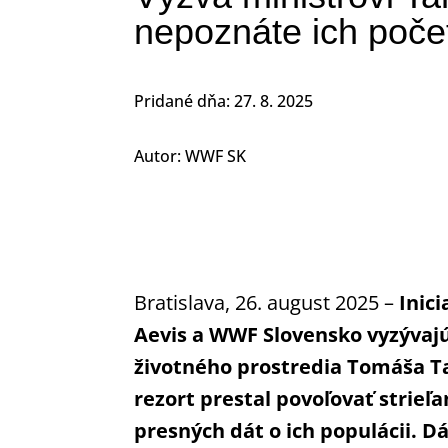
nepoznáte ich poče
Pridané dňa: 27. 8. 2025
Autor: WWF SK
Bratislava, 26. august 2025 –
Inici
Aevis a WWF Slovensko vyzývaj
životného prostredia Tomáša T
rezort prestal povoľovať strie
presných dát o ich populácii. D