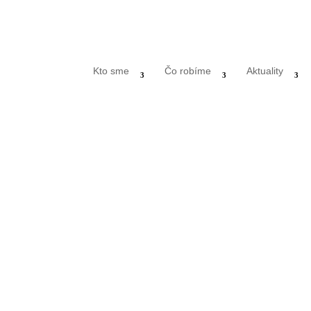
Kto sme
Čo robíme
Aktuality