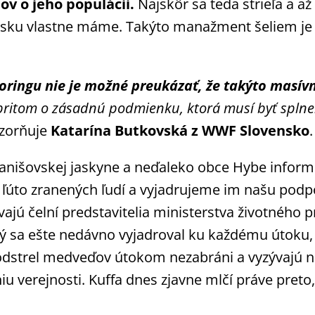
ov o jeho populácii.
Najskôr sa teda strieľa a 
sku vlastne máme. Takýto manažment šeliem je n
ringu nie je možné preukázať, že takýto masív
pritom o zásadnú podmienku, ktorá musí byť spln
zorňuje
Katarína Butkovská z WWF Slovensko
.
išovskej jaskyne a neďaleko obce Hybe informo
ľúto zranených ľudí a vyjadrujeme im našu podpo
jú čelní predstavitelia ministerstva životného 
ý sa ešte nedávno vyjadroval ku každému útoku
 odstrel medveďov útokom nezabráni a vyzývajú na
u verejnosti. Kuffa dnes zjavne mlčí práve preto