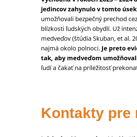
jedincov zahynulo v tomto úseku
umožňovali bezpečný prechod cez 
blízkosti ľudských obydlí. Už int
medveďov (štúdia Skuban, et al. 
najmä okolo polnoci.
Je preto ev
tak, aby medveďom umožňovali
ľudí a čakať na príležitosť prekon
Kontakty pre