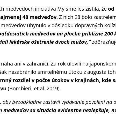
 medveďoch iniciatíva My sme les zistila, že
od 
 najmenej 48 medveďov
. Z nich 28 bolo zastre
 medveďov uhynulo v dôsledku dopravných kolízii
 päťdesiatich medveďov na ploche
približne 200
dali lekárske ošetrenie dvoch
mužov,”
zdôrazňuje
máha ani v zahraničí. Za rok ulovili na japonsk
šak nezabránilo smrteľnému útoku z augusta toh
mný rozdiel v počte útokov v krajinách, kde s
ovu
(Bombieri, et al. 2019).
 aby bezodkladne zastavil vydávanie povolení na 
m medveďov sa situácia evidentne nezlepšuje,
n