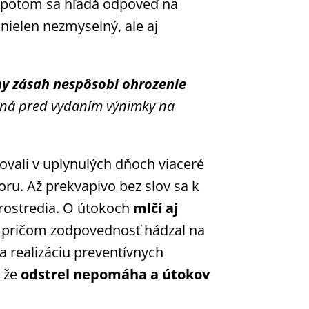
až potom sa hľadá odpoveď na
ielen nezmyselný, ale aj
ny zásah nespôsobí
ohrozenie
ená pred
vydaním výnimky na
vali v uplynulých dňoch viaceré
ru. Až prekvapivo bez slov sa k
prostredia. O útokoch
mlčí aj
, pričom zodpovednosť hádzal na
 realizáciu preventívnych
, že
odstrel nepomáha a útokov