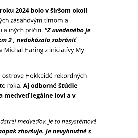
roku 2024 bolo v širšom okolí
lených zásahovým tímom a
 a iných príčin.
“Z uvedeného je
 km 2 , nedokázalo zabrániť
 Michal Haring z iniciatívy My
om ostrove Hokkaidó rekordných
to roka.
Aj odborné štúdie
a medveď legálne loví a v
odstrel medveďov.
Je to nesystémové
aopak zhoršuje. Je nevyhnutné s