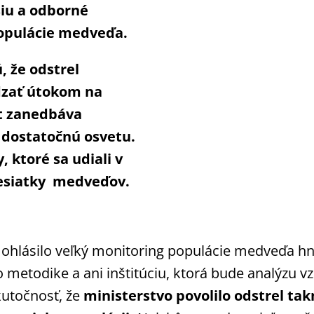
iu a odborné
opulácie medveďa.
 že odstrel
zať útokom na
tát zanedbáva
 dostatočnú osvetu.
 ktoré sa udiali v
desiatky medveďov.
a ohlásilo veľký monitoring populácie medveďa h
metodike a ani inštitúciu, ktorá bude analýzu vzo
kutočnosť, že
ministerstvo povolilo odstrel ta