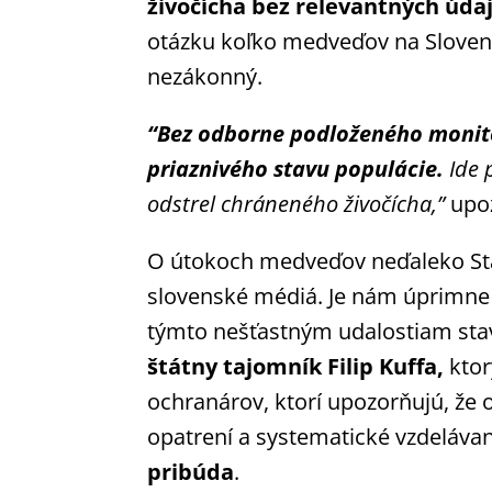
živočícha bez relevantných údaj
otázku koľko medveďov na Sloven
nezákonný.
“Bez odborne podloženého monito
priaznivého stavu populácie.
Ide 
odstrel chráneného živočícha,”
upo
O útokoch medveďov neďaleko Stan
slovenské médiá. Je nám úprimne 
týmto nešťastným udalostiam stava
štátny tajomník Filip Kuffa,
ktor
ochranárov, ktorí upozorňujú, že
opatrení a systematické vzdelávani
pribúda
.