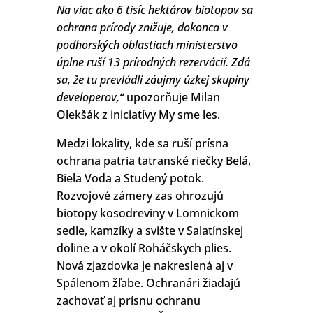
Na viac ako 6 tisíc hektárov biotopov sa
ochrana prírody znižuje, dokonca v
podhorských oblastiach ministerstvo
úplne ruší 13 prírodných rezervácií. Zdá
sa, že tu prevládli záujmy úzkej skupiny
developerov,“
upozorňuje Milan
Olekšák z iniciatívy My sme les.
Medzi lokality, kde sa ruší prísna
ochrana patria tatranské riečky Belá,
Biela Voda a Studený potok.
Rozvojové zámery zas ohrozujú
biotopy kosodreviny v Lomnickom
sedle, kamzíky a svište v Salatínskej
doline a v okolí Roháčskych plies.
Nová zjazdovka je nakreslená aj v
Spálenom žľabe. Ochranári žiadajú
zachovať aj prísnu ochranu