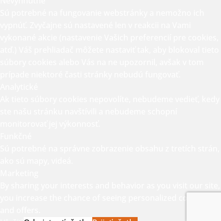
Nevyhnutné
Sú potrebné na fungovanie webstránky a nemožno ich
vypnúť. Zvyčajne sú nastavené len v reakcii na Vami
vykonané akcie (nastavenie Vašich preferencií pre cookies,
atď.) Váš prehliadač môžete nastaviť tak, aby blokoval tieto
súbory cookies alebo Vás na ne upozornil, avšak v tom
prípade niektoré časti stránky nebudú fungovať.
Analytické
Ak tieto súbory cookies nepovolíte, nebudeme vedieť, kedy
ste našu stránku navštívili a nebudeme schopní
monitorovať jej výkonnosť.
Funkčné
Sú potrebné na správne zobrazenie obsahu z tretích strán,
ako sú mapy, videá.
Marketing
By sharing your interests and behavior as you visit our site,
you increase the chance of seeing personalized content
and offers.