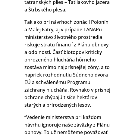
tatranských plies – Ťatliakovho jazera
a Štrbského plesa.
Tak ako pri návrhoch zonácií Polonín
a Malej Fatry, aj v prípade TANAPu
ministerstvo životného prostredia
riskuje stratu financií z Plánu obnovy
a odolnosti. Časť biotopov kriticky
ohrozeného hlucháňa hôrneho
zostáva mimo najprísnejšej zóny, a to
napriek rozhodnutiu Súdneho dvora
EÚ a schválenému Programu
záchrany hlucháňa. Rovnako v prísnej
ochrane chýbajú tisíce hektárov
starých a prirodzených lesov.
“Vedenie ministerstva pri každom
návrhu ignoruje naše záväzky z Plánu
obnovy. To už nemôžeme považovať