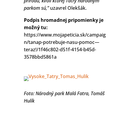
prírodu, kvôli ktorej Tatry národným
parkom sú,”
uzavrel Olekšák.
Podpis hromadnej pripomienky je
možný tu:
https://www.mojapeticia.sk/campaig
n/tanap-potrebuje-nasu-pomoc—
teraz!/1f46c802-d51f-4154-b45d-
3578bbd5861a
Foto: Národný park Malá Fatra, Tomáš
Hulík