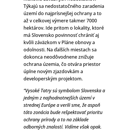
Týkajú sa nedostatočného zaradenia
území do najprísnejšej ochrany a to
až v celkovej výmere takmer 7000
hektárov. Ide pritom o lokality, ktoré
má Slovensko povinnosť chrániť aj
kvôli záväzkom v Pláne obnovy a
odolnosti. Na ďalších miestach sa
dokonca neodôvodnene znižuje
ochrana územia, čo otvára priestor
úplne novým zjazdovkám a
developerským projektom.
“Vysoké Tatry sú symbolom Slovenska a
jedným z najhodnotnejších území v
strednej Európe a verili sme, že aspoň
táto zonácia bude rešpektovať prioritu
ochrany prírody a to na základe
odborných znalostí. Vidíme však opak.