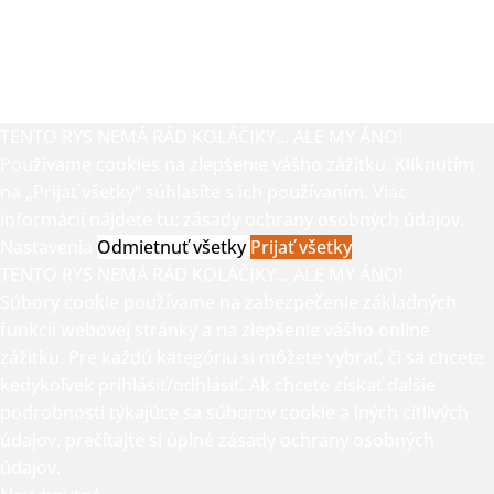
TENTO RYS NEMÁ RÁD KOLÁČIKY... ALE MY ÁNO!
Používame cookies na zlepšenie vášho zážitku. Kliknutím
na „Prijať všetky“ súhlasíte s ich používaním. Viac
informácií nájdete tu:
zásady ochrany osobných údajov.
Nastavenia
Odmietnuť všetky
Prijať všetky
TENTO RYS NEMÁ RÁD KOLÁČIKY... ALE MY ÁNO!
Súbory cookie používame na zabezpečenie základných
funkcií webovej stránky a na zlepšenie vášho online
zážitku. Pre každú kategóriu si môžete vybrať, či sa chcete
kedykoľvek prihlásiť/odhlásiť. Ak chcete získať ďalšie
podrobnosti týkajúce sa súborov cookie a iných citlivých
údajov, prečítajte si úplné
zásady ochrany osobných
údajov.